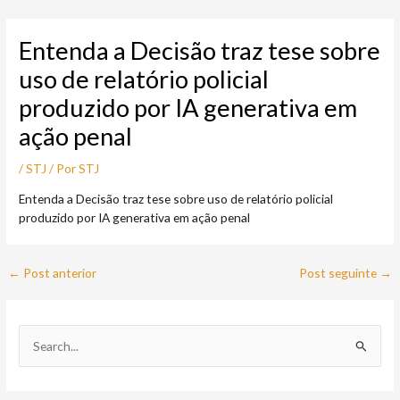
Ir
Post
para
navigation
Entenda a Decisão traz tese sobre
o
conteúdo
uso de relatório policial
produzido por IA generativa em
ação penal
/
STJ
/ Por
STJ
Entenda a Decisão traz tese sobre uso de relatório policial
produzido por IA generativa em ação penal
←
Post anterior
Post seguinte
→
P
e
s