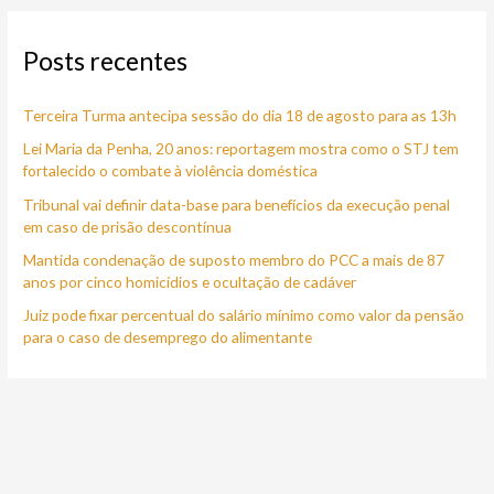
q
Posts recentes
u
i
Terceira Turma antecipa sessão do dia 18 de agosto para as 13h
s
a
Lei Maria da Penha, 20 anos: reportagem mostra como o STJ tem
fortalecido o combate à violência doméstica
r
Tribunal vai definir data-base para benefícios da execução penal
p
em caso de prisão descontínua
o
Mantida condenação de suposto membro do PCC a mais de 87
r
anos por cinco homicídios e ocultação de cadáver
:
Juiz pode fixar percentual do salário mínimo como valor da pensão
para o caso de desemprego do alimentante