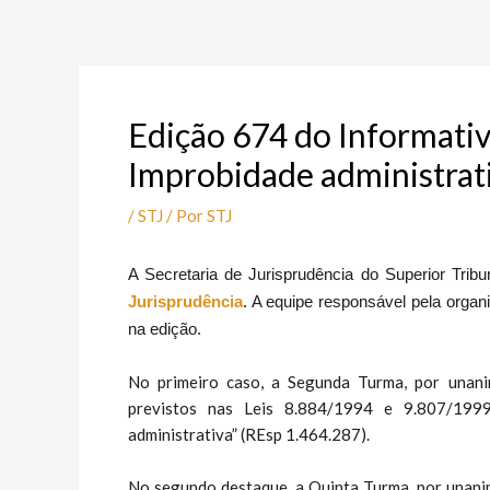
Ir
Post
para
navigation
o
conteúdo
Edição 674 do Informativ
Improbidade administrati
/
STJ
/ Por
STJ
​A
Secretaria de Jurisprudência do Superior Trib
Jurisprudência
. A​ equipe responsável pela orga
na edição.
No primeiro caso, a Segunda Turma, por unanim
previstos nas Leis 8.884/1994 e 9.807/199
administrativa” (REsp 1.464.287).
No segundo destaque, a Quinta Turma, por unanim