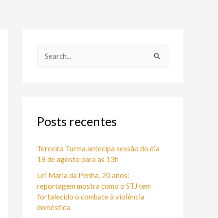
P
e
s
q
u
Posts recentes
i
s
Terceira Turma antecipa sessão do dia
18 de agosto para as 13h
a
Lei Maria da Penha, 20 anos:
r
reportagem mostra como o STJ tem
p
fortalecido o combate à violência
o
doméstica