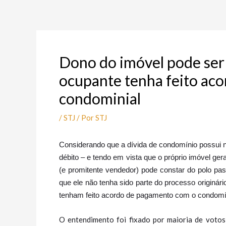
Ir
Post
para
navigation
o
conteúdo
Dono do imóvel pode se
ocupante tenha feito aco
condominial
/
STJ
/ Por
STJ
Considerando que a dívida de condomínio possui 
débito – e tendo em vista que o próprio imóvel gera
(e promitente vendedor) pode constar do polo p
que ele não tenha sido parte do processo originá
tenham feito acordo de pagamento com o condomí
O entendimento foi fixado por maioria de votos 