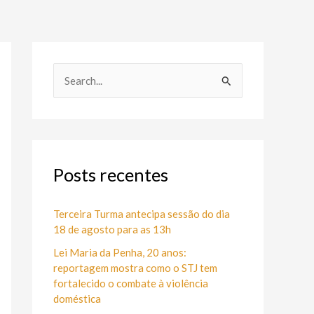
P
e
s
q
u
Posts recentes
i
s
Terceira Turma antecipa sessão do dia
18 de agosto para as 13h
a
Lei Maria da Penha, 20 anos:
r
reportagem mostra como o STJ tem
p
fortalecido o combate à violência
o
doméstica