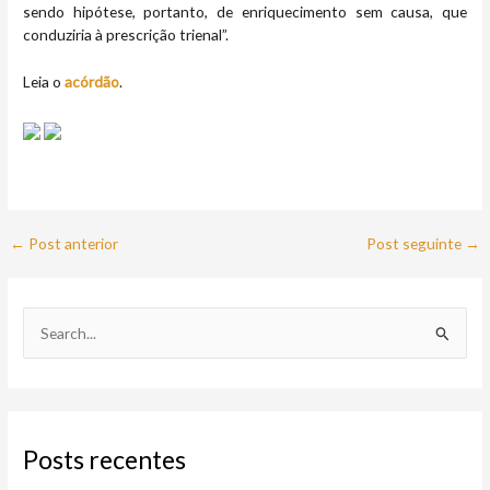
sendo hipótese, portanto, de enriquecimento sem causa, que
conduziria à prescrição trienal”.
Leia o
acórdão
.
←
Post anterior
Post seguinte
→
P
e
s
q
Posts recentes
u
i