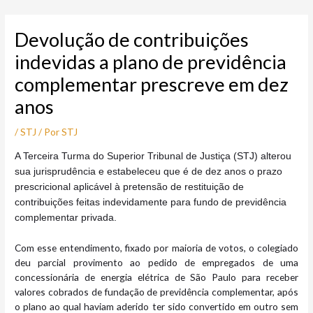
Ir
Post
para
navigation
Devolução de contribuições
o
conteúdo
indevidas a plano de previdência
complementar prescreve em dez
anos
/
STJ
/ Por
STJ
A T
erceira Turma do Superior Tribunal de Justiça (STJ) alterou
sua jurisprudência e estabeleceu que é de dez anos o prazo
prescricional aplicável à pretensão de restituição de
contribuições feitas indevidamente para fundo de previdência
complementar privada.
Com esse entendimento, fixado por maioria de votos, o colegiado
deu parcial provimento ao pedido de empregados de uma
concessionária de energia elétrica de São Paulo para receber
valores cobrados de fundação de previdência complementar, após
o plano ao qual haviam aderido ter sido convertido em outro sem