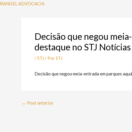
Ir
Post
RANGEL ADVOCACIA
para
navigation
o
conteúdo
Decisão que negou meia-
destaque no STJ Notícias
/
STJ
/ Por
STJ
Decisão que negou meia-entrada em parques aquát
←
Post anterior