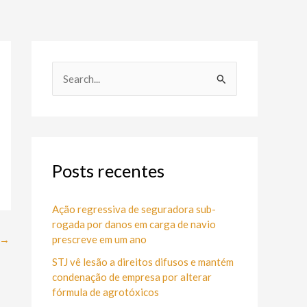
P
e
s
q
u
Posts recentes
i
s
Ação regressiva de seguradora sub-
rogada por danos em carga de navio
a
prescreve em um ano
→
r
STJ vê lesão a direitos difusos e mantém
p
condenação de empresa por alterar
o
fórmula de agrotóxicos