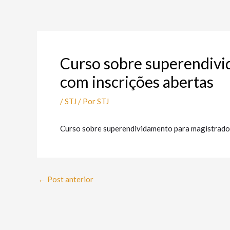
Ir
Post
para
navigation
o
conteúdo
Curso sobre superendivi
com inscrições abertas
/
STJ
/ Por
STJ
Curso sobre superendividamento para magistrados
←
Post anterior