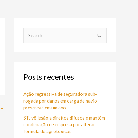
P
e
s
q
u
Posts recentes
i
s
Ação regressiva de seguradora sub-
rogada por danos em carga de navio
a
prescreve em um ano
→
r
STJ vê lesão a direitos difusos e mantém
p
condenação de empresa por alterar
o
fórmula de agrotóxicos