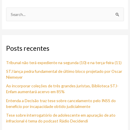
P
e
s
q
Posts recentes
u
i
Tribunal não terá expediente na segunda (10) e na terça-feira (11)
s
a
STJ lança pedra fundamental de último bloco projetado por Oscar
Niemeyer
r
Ao incorporar coleções de três grandes juristas, Biblioteca STJ-
p
Enfam aumentará acervo em 85%
o
Entenda a Decisão traz tese sobre cancelamento pelo INSS do
r
benefício por incapacidade obtido judicialmente
:
Tese sobre interrogatório de adolescente em apuração de ato
infracional é tema do podcast Rádio Decidendi