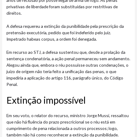
anos de reclusão por posse ilegal de arma de fogo. As penas
privativas de liberdade foram substituídas por restritivas de
direitos.
A defesa requereu a extinção da punibilidade pela prescrição da
pretensão executória, pedido que foi indeferido pelo juiz.
Impetrado habeas corpus, a ordem foi denegada.
Em recurso ao STJ, a defesa sustentou que, desde a prolação da
sentença condenatória, a ação penal permaneceu sem andamento.
Alegou ainda que, embora o réu possuísse outras condenações, o
juízo de origem não teria feito a unificação das penas, o que
impediria a aplicação do artigo 116, parágrafo único, do Código
Penal.
Extinção imp​ossível
Em seu voto, o relator do recurso, ministro Jorge Mussi, ressaltou
que não há fluência do prazo prescricional se o réu está em
cumprimento de pena relacionada a outros processos; logo,
também não há como reconhecer a extinção da punibilidade.