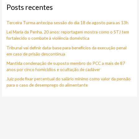
Posts recentes
u
i
Terceira Turma antecipa sessão do dia 18 de agosto para as 13h
s
a
Lei Maria da Penha, 20 anos: reportagem mostra como o STJ tem
fortalecido o combate à violência doméstica
r
Tribunal vai definir data-base para benefícios da execução penal
p
em caso de prisão descontínua
o
Mantida condenação de suposto membro do PCC a mais de 87
r
anos por cinco homicídios e ocultação de cadáver
:
Juiz pode fixar percentual do salário mínimo como valor da pensão
para o caso de desemprego do alimentante