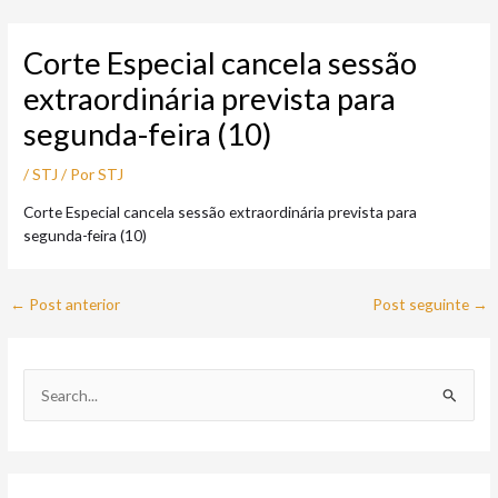
Ir
Post
para
navigation
Corte Especial cancela sessão
o
conteúdo
extraordinária prevista para
segunda-feira (10)
/
STJ
/ Por
STJ
Corte Especial cancela sessão extraordinária prevista para
segunda-feira (10)
←
Post anterior
Post seguinte
→
P
e
s
q