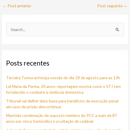
←
Post anterior
Post seguinte
→
P
e
s
q
Posts recentes
u
i
Terceira Turma antecipa sessão do dia 18 de agosto para as 13h
s
a
Lei Maria da Penha, 20 anos: reportagem mostra como o STJ tem
fortalecido o combate à violência doméstica
r
Tribunal vai definir data-base para benefícios da execução penal
p
em caso de prisão descontínua
o
Mantida condenação de suposto membro do PCC a mais de 87
r
anos por cinco homicídios e ocultação de cadáver
: