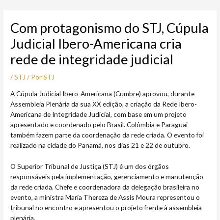
Ir
Post
para
navigation
Com protagonismo do STJ, Cúpula
o
conteúdo
Judicial Ibero-Americana cria
rede de integridade judicial
/
STJ
/ Por
STJ
A Cúpula Judicial Ibero-Americana (Cumbre) aprovou, durante
Assembleia Plenária da sua XX edição, a criação da Rede Ibero-
Americana de Integridade Judicial, com base em um projeto
apresentado e coordenado pelo Brasil. Colômbia e Paraguai
também fazem parte da coordenação da rede criada. O evento foi
realizado na cidade do Panamá, nos dias 21 e 22 de outubro.
O Superior Tribunal de Justiça (STJ) é um dos órgãos
responsáveis pela implementação, gerenciamento e manutenção
da rede criada. Chefe e coordenadora da delegação brasileira no
evento, a ministra Maria Thereza de Assis Moura representou o
tribunal no encontro e apresentou o projeto frente à assembleia
plenária.