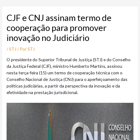
Ir
Post
para
navigation
CJF e CNJ assinam termo de
o
conteúdo
cooperação para promover
inovação no Judiciário
/
STJ
/ Por
STJ
​​​​​​​O presidente do Superior Tribunal de Justiça (STJ) e do Conselho
da Justiça Federal (CJF), ministro Humberto Martins, assinou
nesta terça-feira (15) um termo de cooperação técnica com o
Conselho Nacional de Justiça (CNJ) para o aperfeiçoamento das
políticas judiciárias, a partir da perspectiva da inovação e da
efetividade na prestação jurisdicional.