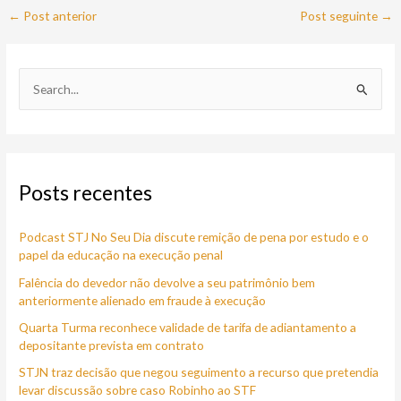
←
Post anterior
Post seguinte
→
P
e
s
q
Posts recentes
u
i
Podcast STJ No Seu Dia discute remição de pena por estudo e o
s
papel da educação na execução penal
a
Falência do devedor não devolve a seu patrimônio bem
r
anteriormente alienado em fraude à execução
p
Quarta Turma reconhece validade de tarifa de adiantamento a
o
depositante prevista em contrato
r
STJN traz decisão que negou seguimento a recurso que pretendia
:
levar discussão sobre caso Robinho ao STF