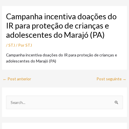
Ir
Post
para
navigation
Campanha incentiva doações do
o
conteúdo
IR para proteção de crianças e
adolescentes do Marajó (PA)
/
STJ
/ Por
STJ
Campanha incentiva doações do IR para proteção de crianças e
adolescentes do Marajó (PA)
←
Post anterior
Post seguinte
→
P
e
s
q