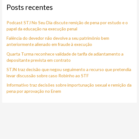
Posts recentes
u
i
Podcast STJ No Seu Dia discute remição de pena por estudo e o
s
papel da educação na execução penal
a
Falência do devedor não devolve a seu patrimônio bem
r
anteriormente alienado em fraude à execução
p
Quarta Turma reconhece validade de tarifa de adiantamento a
o
depositante prevista em contrato
r
STJN traz decisão que negou seguimento a recurso que pretendia
:
levar discussão sobre caso Robinho ao STF
Informativo traz decisões sobre importunação sexual e remição da
pena por aprovação no Enem