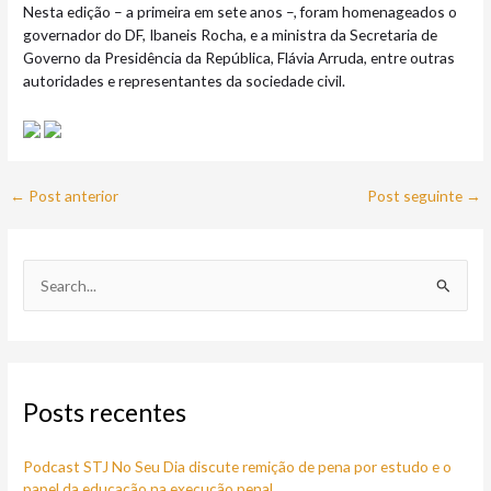
Nesta edição – a primeira em sete anos –, foram homenageados o
governador do DF, Ibaneis Rocha, e a ministra da Secretaria de
Governo da Presidência da República, Flávia Arruda, entre outras
autoridades e representantes da sociedade civil.
←
Post anterior
Post seguinte
→
P
e
s
q
Posts recentes
u
i
Podcast STJ No Seu Dia discute remição de pena por estudo e o
s
papel da educação na execução penal