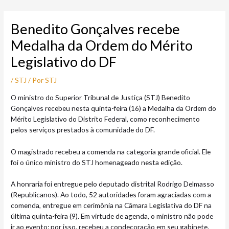
Ir
Post
para
navigation
Benedito Gonçalves recebe
o
conteúdo
Medalha da Ordem do Mérito
Legislativo do DF
/
STJ
/ Por
STJ
O ministro do Superior Tribunal de Justiça (STJ) Benedito
Gonçalves recebeu nesta quinta-feira (16) a Medalha da Ordem do
Mérito Legislativo do Distrito Federal, como reconhecimento
pelos serviços prestados à comunidade do DF.
O magistrado recebeu a comenda na categoria grande oficial. Ele
foi o único ministro do STJ homenageado nesta edição.
A honraria foi entregue pelo deputado distrital Rodrigo Delmasso
(Republicanos). Ao todo, 52 autoridades foram agraciadas com a
comenda, entregue em cerimônia na Câmara Legislativa do DF na
última quinta-feira (9). Em virtude de agenda, o ministro não pode
ir ao evento; por isso, recebeu a condecoração em seu gabinete.