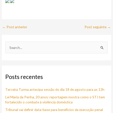
←
Post anterior
Post seguinte
→
P
e
s
q
Posts recentes
u
i
Terceira Turma antecipa sessão do dia 18 de agosto para as 13h
s
a
Lei Maria da Penha, 20 anos: reportagem mostra como o STJ tem
fortalecido o combate à violência doméstica
r
Tribunal vai definir data-base para benefícios da execução penal
p