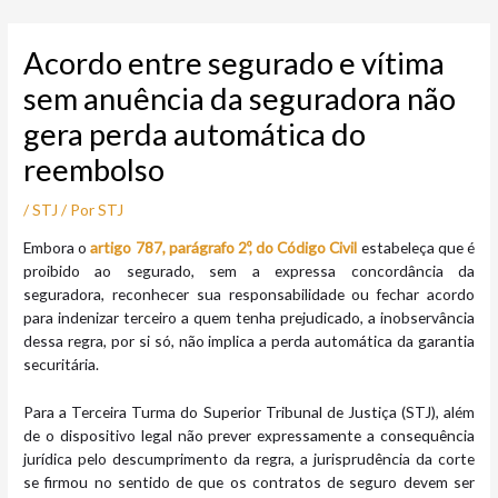
Ir
Post
para
navigation
Acordo entre segurado e vítima
o
conteúdo
sem anuência da seguradora não
gera perda automática do
reembolso
/
STJ
/ Por
STJ
Embora o
artigo 787, parágrafo 2º, do Código Civil
estabeleça que é
proibido ao segurado, sem a expressa concordância da
seguradora, reconhecer sua responsabilidade ou fechar acordo
para indenizar terceiro a quem tenha prejudicado, a inobservância
dessa regra, por si só, não implica a perda automática da garantia
securitária.
Para a Terceira Turma do Superior Tribunal de Justiça (STJ), além
de o dispositivo legal não prever expressamente a consequência
jurídica pelo descumprimento da regra, a jurisprudência da corte
se firmou no sentido de que os contratos de seguro devem ser