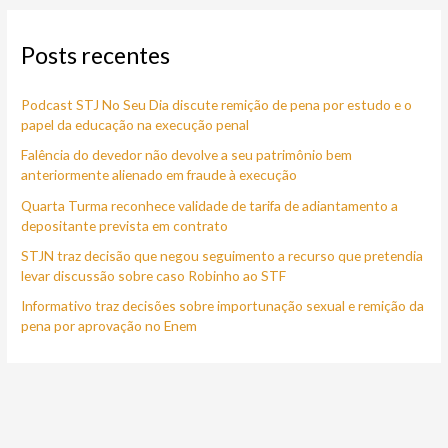
q
Posts recentes
u
i
Podcast STJ No Seu Dia discute remição de pena por estudo e o
s
papel da educação na execução penal
a
Falência do devedor não devolve a seu patrimônio bem
r
anteriormente alienado em fraude à execução
p
Quarta Turma reconhece validade de tarifa de adiantamento a
o
depositante prevista em contrato
r
STJN traz decisão que negou seguimento a recurso que pretendia
:
levar discussão sobre caso Robinho ao STF
Informativo traz decisões sobre importunação sexual e remição da
pena por aprovação no Enem