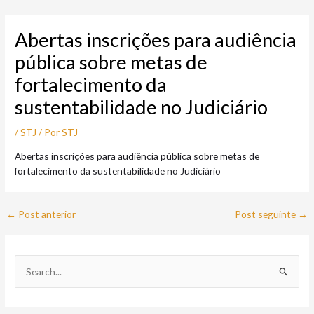
Ir
Post
para
navigation
Abertas inscrições para audiência
o
conteúdo
pública sobre metas de
fortalecimento da
sustentabilidade no Judiciário
/
STJ
/ Por
STJ
Abertas inscrições para audiência pública sobre metas de
fortalecimento da sustentabilidade no Judiciário
←
Post anterior
Post seguinte
→
P
e
s