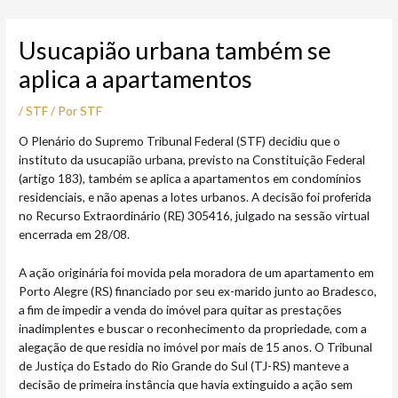
Ir
Post
para
navigation
Usucapião urbana também se
o
conteúdo
aplica a apartamentos
/
STF
/ Por
STF
O Plenário do Supremo Tribunal Federal (STF) decidiu que o
instituto da usucapião urbana, previsto na Constituição Federal
(artigo 183), também se aplica a apartamentos em condomínios
residenciais, e não apenas a lotes urbanos. A decisão foi proferida
no Recurso Extraordinário (RE) 305416, julgado na sessão virtual
encerrada em 28/08.
A ação originária foi movida pela moradora de um apartamento em
Porto Alegre (RS) financiado por seu ex-marido junto ao Bradesco,
a fim de impedir a venda do imóvel para quitar as prestações
inadimplentes e buscar o reconhecimento da propriedade, com a
alegação de que residia no imóvel por mais de 15 anos. O Tribunal
de Justiça do Estado do Rio Grande do Sul (TJ-RS) manteve a
decisão de primeira instância que havia extinguido a ação sem