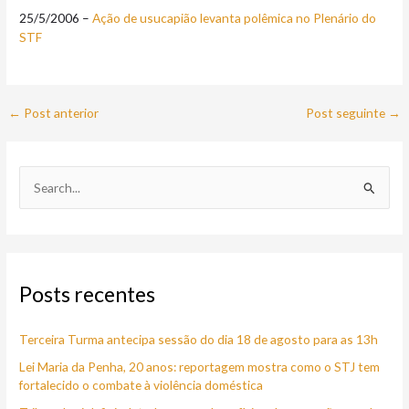
25/5/2006 –
Ação de usucapião levanta polêmica no Plenário do
STF
←
Post anterior
Post seguinte
→
P
e
s
q
Posts recentes
u
i
Terceira Turma antecipa sessão do dia 18 de agosto para as 13h
s
a
Lei Maria da Penha, 20 anos: reportagem mostra como o STJ tem
fortalecido o combate à violência doméstica
r