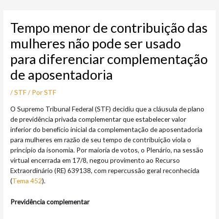
Ir
Post
para
navigation
Tempo menor de contribuição das
o
conteúdo
mulheres não pode ser usado
para diferenciar complementação
de aposentadoria
/
STF
/ Por
STF
O Supremo Tribunal Federal (STF) decidiu que a cláusula de plano
de previdência privada complementar que estabelecer valor
inferior do benefício inicial da complementação de aposentadoria
para mulheres em razão de seu tempo de contribuição viola o
princípio da isonomia. Por maioria de votos, o Plenário, na sessão
virtual encerrada em 17/8, negou provimento ao Recurso
Extraordinário (RE) 639138, com repercussão geral reconhecida
(
Tema 452
).
Previdência complementar