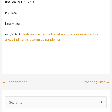
final da RCL 45260.
PR/CR//CF
Leia mais:
6/5/2020 –
Relator suspende tramitação de processos sobre
áreas indígenas até fim da pandemia
←
Post anterior
Post seguinte
→
P
e