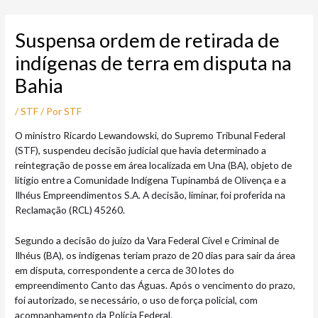
Ir
Post
para
navigation
Suspensa ordem de retirada de
o
conteúdo
indígenas de terra em disputa na
Bahia
/
STF
/ Por
STF
O ministro Ricardo Lewandowski, do Supremo Tribunal Federal
(STF), suspendeu decisão judicial que havia determinado a
reintegração de posse em área localizada em Una (BA), objeto de
litígio entre a Comunidade Indígena Tupinambá de Olivença e a
Ilhéus Empreendimentos S.A. A decisão, liminar, foi proferida na
Reclamação (RCL) 45260.
Segundo a decisão do juízo da Vara Federal Cível e Criminal de
Ilhéus (BA), os indígenas teriam prazo de 20 dias para sair da área
em disputa, correspondente a cerca de 30 lotes do
empreendimento Canto das Águas. Após o vencimento do prazo,
foi autorizado, se necessário, o uso de força policial, com
acompanhamento da Polícia Federal.