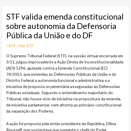
Ir
Post
para
navigation
STF valida emenda constitucional
o
conteúdo
sobre autonomia da Defensoria
Pública da União e do DF
/
STF
/ Por
STF
O Supremo Tribunal Federal (STF), na sessão virtual encerrada em
3/11, julgou improcedente a Ação Direta de Inconstitucionalidade
(ADI) 5296, ajuizada contra a Emenda Constitucional (EC)
74/2013, que estendeu às Defensorias Públicas da União e do
Distrito Federal a autonomia funcional e administrativa e a
iniciativa de proposta orçamentária asseguradas às Defensorias
Públicas estaduais. Segundo o entendimento majoritário do
Tribunal, não houve vício de iniciativa na propositura da emenda,
de iniciativa parlamentar, nem afronta ao princípio constitucional
da separação dos Poderes.
A ação foi proposta pela então presidente da República, Dilma
Rousseff, que sustentava que somente o chefe do Poder