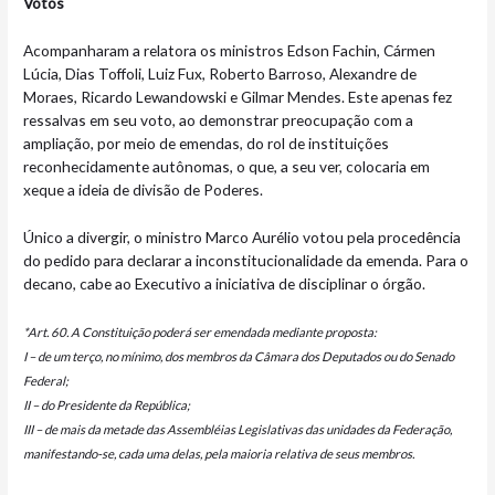
Votos
Acompanharam a relatora os ministros Edson Fachin, Cármen
Lúcia, Dias Toffoli, Luiz Fux, Roberto Barroso, Alexandre de
Moraes, Ricardo Lewandowski e Gilmar Mendes. Este apenas fez
ressalvas em seu voto, ao demonstrar preocupação com a
ampliação, por meio de emendas, do rol de instituições
reconhecidamente autônomas, o que, a seu ver, colocaria em
xeque a ideia de divisão de Poderes.
Único a divergir, o ministro Marco Aurélio votou pela procedência
do pedido para declarar a inconstitucionalidade da emenda. Para o
decano, cabe ao Executivo a iniciativa de disciplinar o órgão.
*Art. 60. A Constituição poderá ser emendada mediante proposta:
I – de um terço, no mínimo, dos membros da Câmara dos Deputados ou do Senado
Federal;
II – do Presidente da República;
III – de mais da metade das Assembléias Legislativas das unidades da Federação,
manifestando-se, cada uma delas, pela maioria relativa de seus membros.