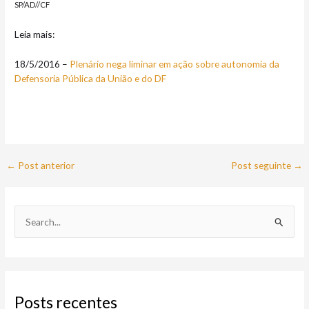
SP/AD//CF
Leia mais:
18/5/2016 –
Plenário nega liminar em ação sobre autonomia da
Defensoria Pública da União e do DF
←
Post anterior
Post seguinte
→
P
e
s
q
Posts recentes
u