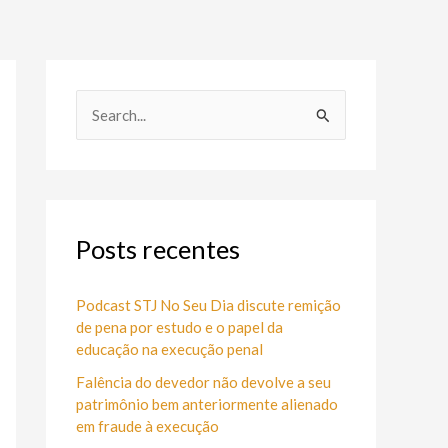
P
e
s
q
u
Posts recentes
i
s
Podcast STJ No Seu Dia discute remição
de pena por estudo e o papel da
a
educação na execução penal
r
Falência do devedor não devolve a seu
p
patrimônio bem anteriormente alienado
o
em fraude à execução