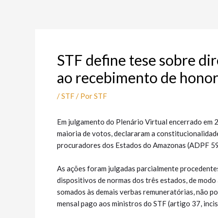
Ir
Post
para
navigation
o
conteúdo
STF define tese sobre di
ao recebimento de honor
/
STF
/ Por
STF
Em julgamento do Plenário Virtual encerrado em 2
maioria de votos, declararam a constitucionalida
procuradores dos Estados do Amazonas (ADPF 597)
As ações foram julgadas parcialmente procedentes
dispositivos de normas dos três estados, de modo
somados às demais verbas remuneratórias, não po
mensal pago aos ministros do STF (artigo 37, incis