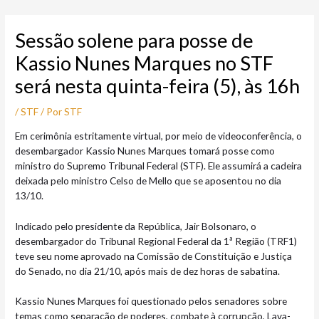
Ir
Post
para
navigation
Sessão solene para posse de
o
conteúdo
Kassio Nunes Marques no STF
será nesta quinta-feira (5), às 16h
/
STF
/ Por
STF
Em cerimônia estritamente virtual, por meio de videoconferência, o
desembargador Kassio Nunes Marques tomará posse como
ministro do Supremo Tribunal Federal (STF). Ele assumirá a cadeira
deixada pelo ministro Celso de Mello que se aposentou no dia
13/10.
Indicado pelo presidente da República, Jair Bolsonaro, o
desembargador do Tribunal Regional Federal da 1ª Região (TRF1)
teve seu nome aprovado na Comissão de Constituição e Justiça
do Senado, no dia 21/10, após mais de dez horas de sabatina.
Kassio Nunes Marques foi questionado pelos senadores sobre
temas como separação de poderes, combate à corrupção, Lava-