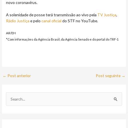
novo coronavírus.
A solenidade de posse terá transmissão ao vivo pela
TV Justiça
,
Rádio Justiça
e pelo
canal oficial
do STF no YouTube.
AR/EH
*Com informações da Agência Brasil, da Agência Senado e do portal do TRF-1
←
Post anterior
Post seguinte
→
P
e
s
q