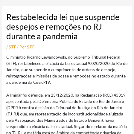
Ir
Post
para
navigation
Restabelecida lei que suspende
o
conteúdo
despejos e remoções no RJ
durante a pandemia
/
STF
/ Por
STF
O ministro Ricardo Lewandowski, do Supremo Tribunal Federal
(STF), restabeleceu a eficácia da Lei estadual 9.020/2020 do Rio de
Janeiro, que suspende o cumprimento de ordens de despejo,
reintegrações e imissões de posse e remoções no estado durante
a pandemia da Covid-19.
A liminar foi deferida, em 23/12/2020, na Reclamação (RCL) 45319,
apresentada pela Defensoria Pública do Estado do Rio de Janeiro
(DPERJ) contra decisão do Tribunal de Justiça do Rio de Janeiro
(TJ-RJ) que, em representação de inconstitucionalidade ajuizada
pela Associação dos Magistrados do Estado (Amaerj), havia
suspendido a eficácia da lei estadual. Segundo o relator da matéria
no TJ-RJ, a matéria está no âmbito da competência privativa da