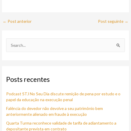
←
Post anterior
Post seguinte
→
P
e
s
q
Posts recentes
u
i
Podcast STJ No Seu Dia discute remição de pena por estudo e o
s
papel da educação na execução penal
a
Falência do devedor não devolve a seu patrimônio bem
r
anteriormente alienado em fraude à execução
p
Quarta Turma reconhece validade de tarifa de adiantamento a
o
depositante prevista em contrato