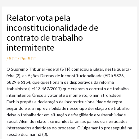
Ir
Post
para
navigation
Relator vota pela
o
conteúdo
inconstitucionalidade de
contrato de trabalho
intermitente
/
STF
/ Por
STF
O Supremo Tribunal Federal (STF) começou a julgar, nesta quarta-
feira (2), as Ações Diretas de Inconstitucionalidade (ADI) 5826,
5829 e 6154, que questionam os dispositivos da reforma
trabalhista (Lei 13.467/2017) que criaram o contrato de trabalho
intermitente. Único a votar até o momento, o ministro Edson
Fachin propôs a declaração da inconstitucionalidade da regra.
Segundo ele, a imprevisibilidade nesse tipo de relação de trabalho
deixa o trabalhador em situação de fragilidade e vulnerabilidade
social. Além do relator, se manifestaram as partes e as entidades
interessados admitidas no processo. O julgamento prosseguirá na
sessão de amanhã (3).