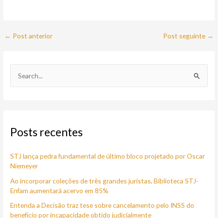
←
Post anterior
Post seguinte
→
P
e
s
q
Posts recentes
u
i
STJ lança pedra fundamental de último bloco projetado por Oscar
s
Niemeyer
a
Ao incorporar coleções de três grandes juristas, Biblioteca STJ-
r
Enfam aumentará acervo em 85%
p
Entenda a Decisão traz tese sobre cancelamento pelo INSS do
o
benefício por incapacidade obtido judicialmente