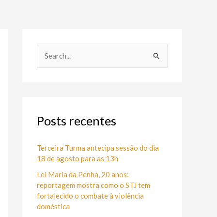
P
e
s
q
u
Posts recentes
i
s
Terceira Turma antecipa sessão do dia
18 de agosto para as 13h
a
Lei Maria da Penha, 20 anos:
r
reportagem mostra como o STJ tem
p
fortalecido o combate à violência
o
doméstica