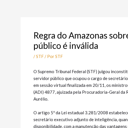
Ir
Post
para
navigation
o
conteúdo
Regra do Amazonas sobre 
público é inválida
/
STF
/ Por
STF
O Supremo Tribunal Federal (STF) julgou inconsti
servidor público que ocupou o cargo de secretário
em sessão virtual finalizada em 20/11, os ministr
(ADI) 4877, ajuizada pela Procuradoria-Geral da 
Aurélio.
O artigo 5º da Lei estadual 3.281/2008 estabelec
secretário executivo adjunto de inteligência, qu
disponibilidade, com a manutenção das vantagens 