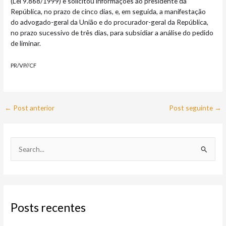
(Lei 9.868/1999) e solicitou informações ao presidente da
República, no prazo de cinco dias, e, em seguida, a manifestação
do advogado-geral da União e do procurador-geral da República,
no prazo sucessivo de três dias, para subsidiar a análise do pedido
de liminar.
PR/VP//CF
←
Post anterior
Post seguinte
→
P
e
s
q
Posts recentes
u
i