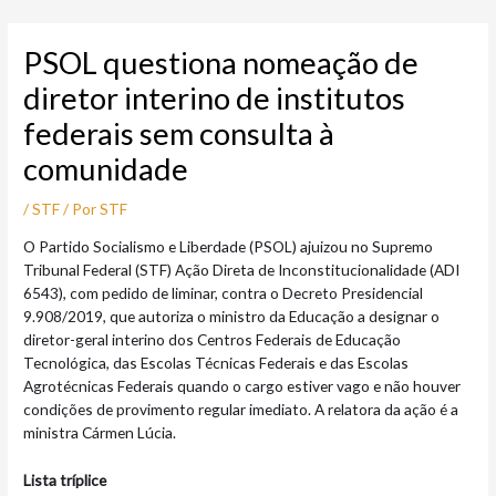
Ir
Post
para
navigation
PSOL questiona nomeação de
o
conteúdo
diretor interino de institutos
federais sem consulta à
comunidade
/
STF
/ Por
STF
O Partido Socialismo e Liberdade (PSOL) ajuizou no Supremo
Tribunal Federal (STF) Ação Direta de Inconstitucionalidade (ADI
6543), com pedido de liminar, contra o Decreto Presidencial
9.908/2019, que autoriza o ministro da Educação a designar o
diretor-geral interino dos Centros Federais de Educação
Tecnológica, das Escolas Técnicas Federais e das Escolas
Agrotécnicas Federais quando o cargo estiver vago e não houver
condições de provimento regular imediato. A relatora da ação é a
ministra Cármen Lúcia.
Lista tríplice