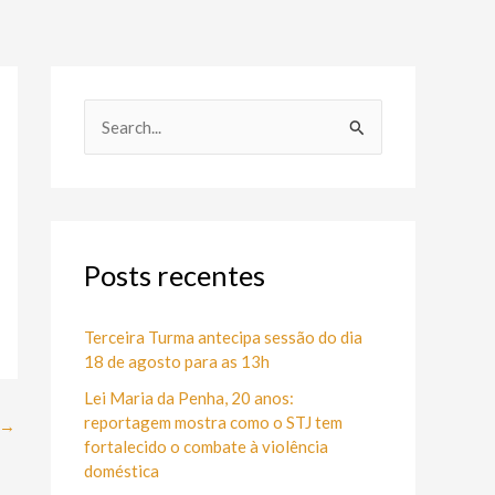
P
e
s
q
u
Posts recentes
i
s
Terceira Turma antecipa sessão do dia
18 de agosto para as 13h
a
Lei Maria da Penha, 20 anos:
r
reportagem mostra como o STJ tem
→
p
fortalecido o combate à violência
o
doméstica