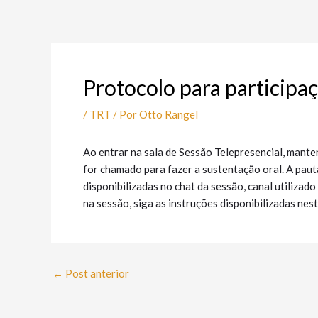
Ir
Post
para
navigation
o
conteúdo
Protocolo para participa
/
TRT
/ Por
Otto Rangel
Ao entrar na sala de Sessão Telepresencial, mant
for chamado para fazer a sustentação oral. A paut
disponibilizadas no chat da sessão, canal utiliza
na sessão, siga as instruções disponibilizadas nes
←
Post anterior