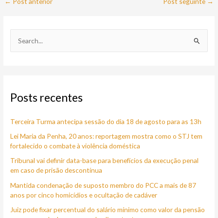
←
Post anterior
Post seguinte
→
P
e
s
q
Posts recentes
u
i
Terceira Turma antecipa sessão do dia 18 de agosto para as 13h
s
a
Lei Maria da Penha, 20 anos: reportagem mostra como o STJ tem
fortalecido o combate à violência doméstica
r
Tribunal vai definir data-base para benefícios da execução penal
p
em caso de prisão descontínua
o
Mantida condenação de suposto membro do PCC a mais de 87
r
anos por cinco homicídios e ocultação de cadáver
:
Juiz pode fixar percentual do salário mínimo como valor da pensão