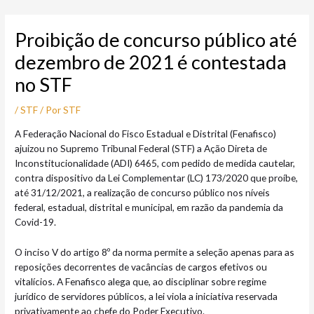
Ir
Post
para
navigation
Proibição de concurso público até
o
conteúdo
dezembro de 2021 é contestada
no STF
/
STF
/ Por
STF
A Federação Nacional do Fisco Estadual e Distrital (Fenafisco)
ajuizou no Supremo Tribunal Federal (STF) a Ação Direta de
Inconstitucionalidade (ADI) 6465, com pedido de medida cautelar,
contra dispositivo da Lei Complementar (LC) 173/2020 que proíbe,
até 31/12/2021, a realização de concurso público nos níveis
federal, estadual, distrital e municipal, em razão da pandemia da
Covid-19.
O inciso V do artigo 8º da norma permite a seleção apenas para as
reposições decorrentes de vacâncias de cargos efetivos ou
vitalícios. A Fenafisco alega que, ao disciplinar sobre regime
jurídico de servidores públicos, a lei viola a iniciativa reservada
privativamente ao chefe do Poder Executivo.