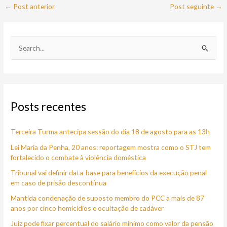
←
Post anterior
Post seguinte
→
P
e
s
q
Posts recentes
u
i
Terceira Turma antecipa sessão do dia 18 de agosto para as 13h
s
a
Lei Maria da Penha, 20 anos: reportagem mostra como o STJ tem
fortalecido o combate à violência doméstica
r
Tribunal vai definir data-base para benefícios da execução penal
p
em caso de prisão descontínua
o
Mantida condenação de suposto membro do PCC a mais de 87
r
anos por cinco homicídios e ocultação de cadáver
:
Juiz pode fixar percentual do salário mínimo como valor da pensão