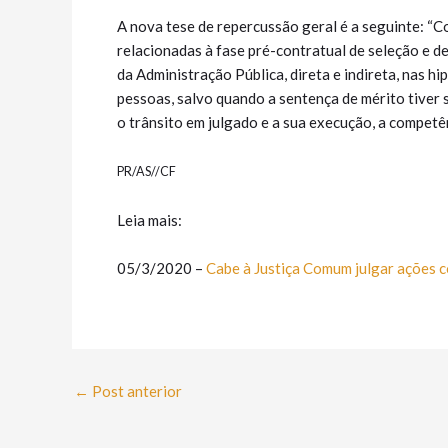
A nova tese de repercussão geral é a seguinte: “
relacionadas à fase pré-contratual de seleção e d
da Administração Pública, direta e indireta, nas 
pessoas, salvo quando a sentença de mérito tiver s
o trânsito em julgado e a sua execução, a competên
PR/AS//CF
Leia mais:
05/3/2020 –
Cabe à Justiça Comum julgar ações c
←
Post anterior