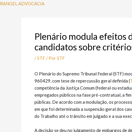
Ir
Post
RANGEL ADVOCACIA
para
navigation
o
conteúdo
Plenário modula efeitos 
candidatos sobre critéri
/
STF
/ Por
STF
O Plenário do Supremo Tribunal Federal (STF) mod
960429, com tese de repercussão geral definida (
competência da Justiça Comum (federal ou estadual
empregados públicos na fase pré-contratual, a fim 
públicas. De acordo com a modulação, os processo
em que foi determinada a suspensão geral dos ca
do Trabalho até o trânsito em julgado e a sua exe
A decisão se deu no julgamento de embargos de de