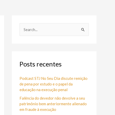
P
e
s
q
u
Posts recentes
i
s
Podcast STJ No Seu Dia discute remição
de pena por estudo e o papel da
a
educação na execução penal
r
Falência do devedor não devolve a seu
p
patrimônio bem anteriormente alienado
o
em fraude à execução