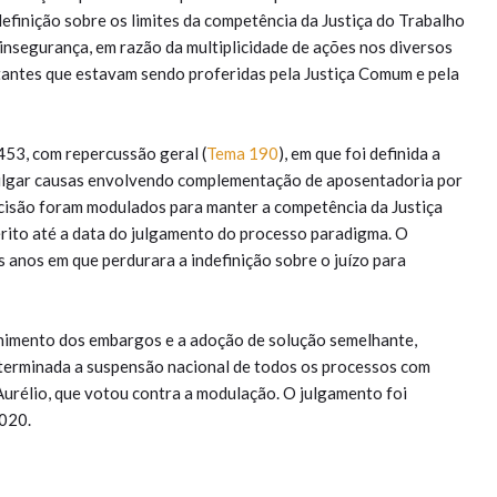
definição sobre os limites da competência da Justiça do Trabalho
insegurança, em razão da multiplicidade de ações nos diversos
itantes que estavam sendo proferidas pela Justiça Comum e pela
53, com repercussão geral (
Tema 190
), em que foi definida a
julgar causas envolvendo complementação de aposentadoria por
decisão foram modulados para manter a competência da Justiça
rito até a data do julgamento do processo paradigma. O
s anos em que perdurara a indefinição sobre o juízo para
himento dos embargos e a adoção de solução semelhante,
terminada a suspensão nacional de todos os processos com
Aurélio, que votou contra a modulação. O julgamento foi
2020.