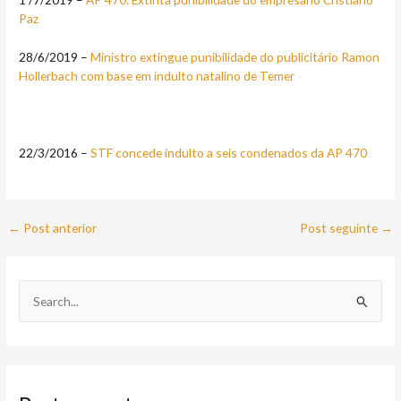
Paz
28/6/2019 –
Ministro extingue punibilidade do publicitário Ramon
Hollerbach com base em indulto natalino de Temer
22/3/2016 –
STF concede indulto a seis condenados da AP 470
←
Post anterior
Post seguinte
→
P
e
s
q