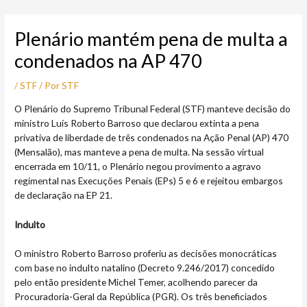
Ir
Post
para
navigation
Plenário mantém pena de multa a
o
conteúdo
condenados na AP 470
/
STF
/ Por
STF
O Plenário do Supremo Tribunal Federal (STF) manteve decisão do
ministro Luís Roberto Barroso que declarou extinta a pena
privativa de liberdade de três condenados na Ação Penal (AP) 470
(Mensalão), mas manteve a pena de multa. Na sessão virtual
encerrada em 10/11, o Plenário negou provimento a agravo
regimental nas Execuções Penais (EPs) 5 e 6 e rejeitou embargos
de declaração na EP 21.
Indulto
O ministro Roberto Barroso proferiu as decisões monocráticas
com base no indulto natalino (Decreto 9.246/2017) concedido
pelo então presidente Michel Temer, acolhendo parecer da
Procuradoria-Geral da República (PGR). Os três beneficiados