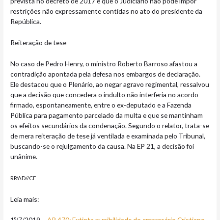
prevista no decreto de 2017 e que o Judiciário não pode impor
restrições não expressamente contidas no ato do presidente da
República.
Reiteração de tese
No caso de Pedro Henry, o ministro Roberto Barroso afastou a
contradição apontada pela defesa nos embargos de declaração.
Ele destacou que o Plenário, ao negar agravo regimental, ressalvou
que a decisão que concedera o indulto não interferia no acordo
firmado, espontaneamente, entre o ex-deputado e a Fazenda
Pública para pagamento parcelado da multa e que se mantinham
os efeitos secundários da condenação. Segundo o relator, trata-se
de mera reiteração de tese já ventilada e examinada pelo Tribunal,
buscando-se o rejulgamento da causa. Na EP 21, a decisão foi
unânime.
RP/AD//CF
Leia mais:
1º/7/2019 –
AP 470: Extinta punibilidade do empresário Cristiano