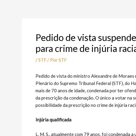
Ir
Post
para
navigation
o
conteúdo
Pedido de vista suspende
para crime de injúria raci
/
STF
/ Por
STF
Pedido de vista do ministro Alexandre de Moraes 
Plenário do Supremo Tribunal Federal (STF), do 
mais de 70 anos de idade, condenada por ter ofen
da prescrição da condenação. O único a votar na 
possibilidade da prescrição no crime de injúria raci
Injúria qualificada
L. M. S., atualmente com 79 anos, foi condenada a 