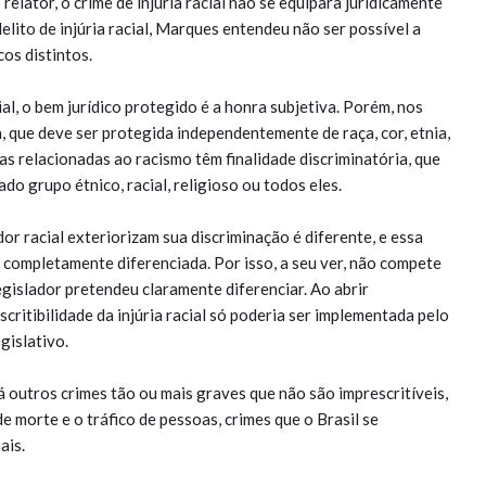
elator, o crime de injúria racial não se equipara juridicamente
lito de injúria racial, Marques entendeu não ser possível a
cos distintos.
al, o bem jurídico protegido é a honra subjetiva. Porém, nos
, que deve ser protegida independentemente de raça, cor, etnia,
as relacionadas ao racismo têm finalidade discriminatória, que
o grupo étnico, racial, religioso ou todos eles.
dor racial exteriorizam sua discriminação é diferente, e essa
 completamente diferenciada. Por isso, a seu ver, não compete
egislador pretendeu claramente diferenciar. Ao abrir
ritibilidade da injúria racial só poderia ser implementada pelo
gislativo.
 outros crimes tão ou mais graves que não são imprescritíveis,
e morte e o tráfico de pessoas, crimes que o Brasil se
ais.