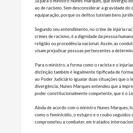
Já para o ministro Nunes Marques, que divergiu do r
ao de racismo. Sem desconsiderar a gravidade do de
equiparação, porque os delitos tutelam bens jurídi
Segundo seu entendimento, no crime de injúria raci
crimes de racismo, é a dignidade da pessoa humana
religião ou procedência nacional. Assim, as condut
visam prejudicar pessoas pertencentes a determinad
Para o ministro, a forma como o racista e o injuria
distinção também é legalmente tipificada de forma
ao Poder Judiciário igualar duas situações que o l
divergência, Nunes Marques entendeu que a impresc
poder constitucionalmente competente, que é o Le
Ainda de acordo com o ministro Nunes Marques, há
como o feminicídio, o estupro e o roubo seguidos d
comprometeu a combater, em tratados internacion