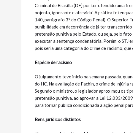
Criminal de Brasília (DF) por ter ofendido uma fr
nojenta, ignorante e atrevida”. A prática foi enqua
140, parágrafo 3º, do Código Penal). O Superior Tr
punibilidade em decorrência de já ter transcorrid
pretensão punitiva pelo Estado, ou seja, pelo fato
executar a sentença condenatória. Porém, o STJ ent
pois seria uma categoria do crime de racismo, que é
Espécie de racismo
O julgamento teve início na semana passada, quand
do HC. Na avaliação de Fachin, o crime de injúria r
Segundo o ministro, o legislador aproximou os tipo
pretensão punitiva, ao aprovar a Lei 12.033/2009
para tornar pública condicionada a ação penal para 
Bens jurídicos distintos