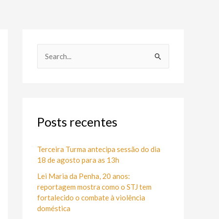
P
e
s
q
u
Posts recentes
i
s
Terceira Turma antecipa sessão do dia
18 de agosto para as 13h
a
Lei Maria da Penha, 20 anos:
r
reportagem mostra como o STJ tem
p
fortalecido o combate à violência
o
doméstica