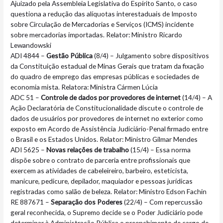
Ajuizado pela Assembleia Legislativa do Espírito Santo, o caso
questiona a redução das alíquotas interestaduais de Imposto
sobre Circulação de Mercadorias e Serviços (ICMS) incidente
sobre mercadorias importadas. Relator: Ministro Ricardo
Lewandowski
ADI 4844 –
Gestão Pública
(8/4) – Julgamento sobre dispositivos
da Constituição estadual de Minas Gerais que tratam da fixação
do quadro de emprego das empresas públicas e sociedades de
economia mista. Relatora: Ministra Cármen Lúcia
ADC 51 –
Controle de dados por provedores de internet
(14/4) – A
Ação Declaratória de Constitucionalidade discute o controle de
dados de usuários por provedores de internet no exterior como
exposto em Acordo de Assistência Judiciário-Penal firmado entre
o Brasil e os Estados Unidos. Relator: Ministro Gilmar Mendes
ADI 5625 –
Novas relações de trabalho
(15/4) – Essa norma
dispõe sobre o contrato de parceria entre profissionais que
exercem as atividades de cabeleireiro, barbeiro, esteticista,
manicure, pedicure, depilador, maquiador e pessoas jurídicas
registradas como salão de beleza. Relator: Ministro Edson Fachin
RE 887671 –
Separação dos Poderes
(22/4) – Com repercussão
geral reconhecida, o Supremo decide se o Poder Judiciário pode
determinar à Administração Pública o preenchimento de cargo de