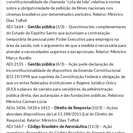
constitucionalidade da chamada “cota de tela”, relativa à norma
sobre a obrigatoriedade de exibição de filmes nacionais nos
cinemas brasileiros por determinados períodos. Relator: Ministro
Dias Toffoli
ADI 5664 –
Gestão pública
(3/3) – Questiona leis complementares
do Estado do Espírito Santo que autorizam a contratação
temporária de pessoal pelo Poder Executivo para empregos na
área da saúde, sob o argumento de que a medida é necessária para
atender a necessidades urgentes e excepcionais. Relator: Ministro
Marco Aurélio
ADI 2135 –
Gestão pública
(4/3) – Ação pede declaração de
inconstitucionalidade de dispositivo da Emenda Constitucional
(EC) 19/1998 que suprimia da Constituição Federal a obrigação de
que os entes federados instituíssem o Regime Jurídico Único
(RJU) e planos de carreira para servidores da administração
pública direta, das autarquias e das fundações públicas. Relatora:
Ministra Cármen Lúcia
ADIs 5436, 5418 e 5415 –
Direito de Resposta
(10/3) – Ações
abordam dispositivos da Lei 13.188/2015 (Lei do Direito de
Resposta). Relator: Ministro Dias Toffoli
ADI 5667 –
Código Brasileiro de Aeronáutica
(11/3) – Ação
questiona dispositivos do Código Brasileiro de Aeronáutica sobre