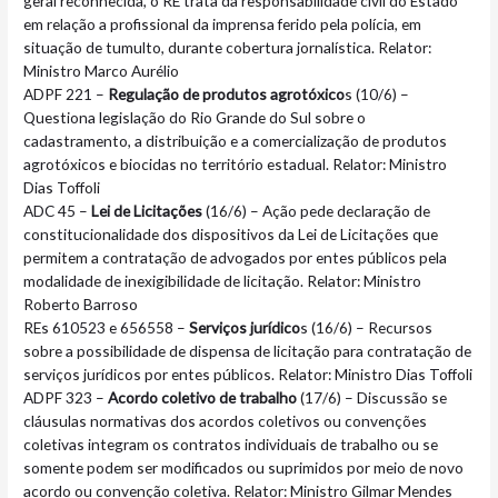
geral reconhecida, o RE trata da responsabilidade civil do Estado
em relação a profissional da imprensa ferido pela polícia, em
situação de tumulto, durante cobertura jornalística. Relator:
Ministro Marco Aurélio
ADPF 221 –
Regulação de produtos agrotóxico
s (10/6) –
Questiona legislação do Rio Grande do Sul sobre o
cadastramento, a distribuição e a comercialização de produtos
agrotóxicos e biocidas no território estadual. Relator: Ministro
Dias Toffoli
ADC 45 –
Lei de Licitações
(16/6) – Ação pede declaração de
constitucionalidade dos dispositivos da Lei de Licitações que
permitem a contratação de advogados por entes públicos pela
modalidade de inexigibilidade de licitação. Relator: Ministro
Roberto Barroso
REs 610523 e 656558 –
Serviços jurídico
s (16/6) – Recursos
sobre a possibilidade de dispensa de licitação para contratação de
serviços jurídicos por entes públicos. Relator: Ministro Dias Toffoli
ADPF 323 –
Acordo coletivo de trabalho
(17/6) – Discussão se
cláusulas normativas dos acordos coletivos ou convenções
coletivas integram os contratos individuais de trabalho ou se
somente podem ser modificados ou suprimidos por meio de novo
acordo ou convenção coletiva. Relator: Ministro Gilmar Mendes