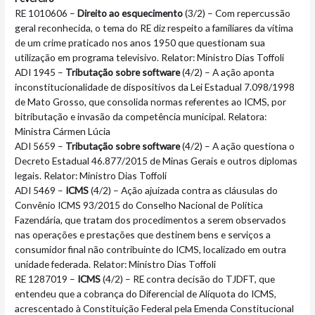
RE 1010606 –
Direito ao esquecimento
(3/2) – Com repercussão
geral reconhecida, o tema do RE diz respeito a familiares da vítima
de um crime praticado nos anos 1950 que questionam sua
utilização em programa televisivo. Relator: Ministro Dias Toffoli
ADI 1945 –
Tributação sobre software
(4/2) – A ação aponta
inconstitucionalidade de dispositivos da Lei Estadual 7.098/1998
de Mato Grosso, que consolida normas referentes ao ICMS, por
bitributação e invasão da competência municipal. Relatora:
Ministra Cármen Lúcia
ADI 5659 –
Tributação sobre software
(4/2) – A ação questiona o
Decreto Estadual 46.877/2015 de Minas Gerais e outros diplomas
legais. Relator: Ministro Dias Toffoli
ADI 5469 –
ICMS
(4/2) – Ação ajuizada contra as cláusulas do
Convênio ICMS 93/2015 do Conselho Nacional de Política
Fazendária, que tratam dos procedimentos a serem observados
nas operações e prestações que destinem bens e serviços a
consumidor final não contribuinte do ICMS, localizado em outra
unidade federada. Relator: Ministro Dias Toffoli
RE 1287019 –
ICMS
(4/2) – RE contra decisão do TJDFT, que
entendeu que a cobrança do Diferencial de Alíquota do ICMS,
acrescentado à Constituição Federal pela Emenda Constitucional