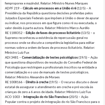
femproporex e mazindol. Relator: Ministro Nunes Marques
ADPF 219 –
Cálculo em processos em a União é ré
(12/5) – A
Presidência da República questiona decisões proferidas pelos
Juizados Especiais Federais que impõem à União o dever de apurar
ou indicar, nos processos em que figure como ré ou executada, o
valor devido à parte autora. Relator: Ministro Marco Aurélio
RE 1188352 –
Edição de fases de processo licitatório
(13/5) – o
Supremo reconheceu a existência de repercussão geral no
processo onde se discute a competência legislativa para editar
normas sobre a ordem de fases de processo licitatório. Relator:
Ministro Luiz Fux
ADI 3481 –
Comercialização de testes psicológicos
(19/5) – Ação
que questiona dispositivos de resolução do Conselho Federal de
Psicologia que restringem a profissionais inscritos na entidade a
comercialização e o uso de manuais de testes psicológicos.
Relator: Ministro Alexandre de Moraes
RE 1008166 –
Direito à creche
(19/5) – O recurso discute o dever
estatal de assegurar o atendimento em creche e pré-escola às
crianças de zero a 6 anos de idade. Relator: Ministro Luiz Fux
ACO 1003 –
Integração do rio São Francisco
(20/5) – Ação
Popular contra o projeto de integração do rio São Francisco para o