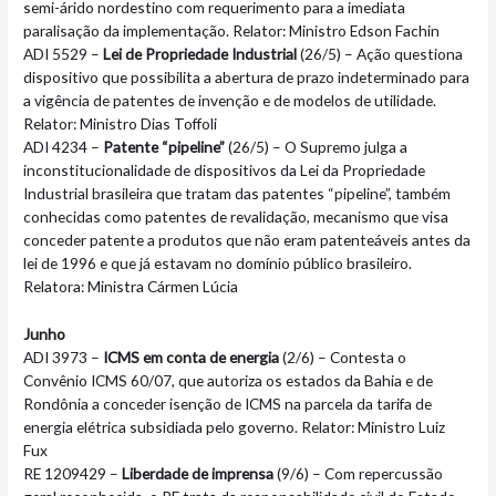
semi-árido nordestino com requerimento para a imediata
paralisação da implementação. Relator: Ministro Edson Fachin
ADI 5529 –
Lei de Propriedade Industrial
(26/5) – Ação questiona
dispositivo que possibilita a abertura de prazo indeterminado para
a vigência de patentes de invenção e de modelos de utilidade.
Relator: Ministro Dias Toffoli
ADI 4234 –
Patente “pipeline”
(26/5) – O Supremo julga a
inconstitucionalidade de dispositivos da Lei da Propriedade
Industrial brasileira que tratam das patentes “pipeline”, também
conhecidas como patentes de revalidação, mecanismo que visa
conceder patente a produtos que não eram patenteáveis antes da
lei de 1996 e que já estavam no domínio público brasileiro.
Relatora: Ministra Cármen Lúcia
Junho
ADI 3973 –
I
CMS em conta de energia
(2/6) – Contesta o
Convênio ICMS 60/07, que autoriza os estados da Bahia e de
Rondônia a conceder isenção de ICMS na parcela da tarifa de
energia elétrica subsidiada pelo governo. Relator: Ministro Luiz
Fux
RE 1209429 –
Liberdade de imprensa
(9/6) – Com repercussão