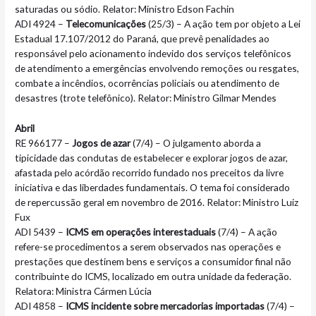
saturadas ou sódio. Relator: Ministro Edson Fachin
ADI 4924 –
Telecomunicações
(25/3) – A ação tem por objeto a Lei
Estadual 17.107/2012 do Paraná, que prevê penalidades ao
responsável pelo acionamento indevido dos serviços telefônicos
de atendimento a emergências envolvendo remoções ou resgates,
combate a incêndios, ocorrências policiais ou atendimento de
desastres (trote telefônico). Relator: Ministro Gilmar Mendes
Abril
RE 966177 –
Jogos de azar
(7/4) – O julgamento aborda a
tipicidade das condutas de estabelecer e explorar jogos de azar,
afastada pelo acórdão recorrido fundado nos preceitos da livre
iniciativa e das liberdades fundamentais. O tema foi considerado
de repercussão geral em novembro de 2016. Relator: Ministro Luiz
Fux
ADI 5439 –
ICMS em operações interestaduais
(7/4) – A ação
refere-se procedimentos a serem observados nas operações e
prestações que destinem bens e serviços a consumidor final não
contribuinte do ICMS, localizado em outra unidade da federação.
Relatora: Ministra Cármen Lúcia
ADI 4858 –
ICMS incidente sobre mercadorias importadas
(7/4) –