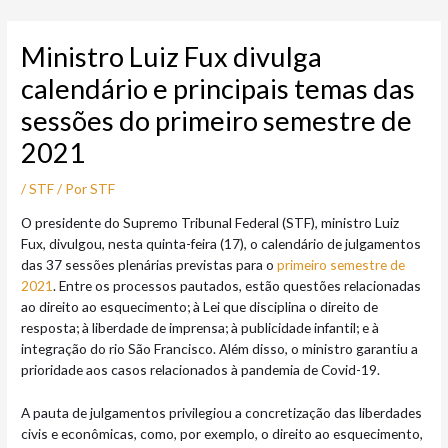
Ir
Post
para
navigation
Ministro Luiz Fux divulga
o
conteúdo
calendário e principais temas das
sessões do primeiro semestre de
2021
/
STF
/ Por
STF
O presidente do Supremo Tribunal Federal (STF), ministro Luiz
Fux, divulgou, nesta quinta-feira (17), o calendário de julgamentos
das 37 sessões plenárias previstas para o
primeiro semestre de
2021
. Entre os processos pautados, estão questões relacionadas
ao direito ao esquecimento; à Lei que disciplina o direito de
resposta; à liberdade de imprensa; à publicidade infantil; e à
integração do rio São Francisco. Além disso, o ministro garantiu a
prioridade aos casos relacionados à pandemia de Covid-19.
A pauta de julgamentos privilegiou a concretização das liberdades
civis e econômicas, como, por exemplo, o direito ao esquecimento,