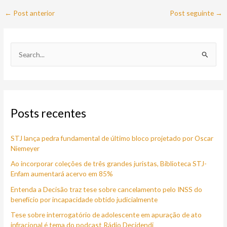
←
Post anterior
Post seguinte
→
P
e
s
q
Posts recentes
u
i
STJ lança pedra fundamental de último bloco projetado por Oscar
s
Niemeyer
a
Ao incorporar coleções de três grandes juristas, Biblioteca STJ-
r
Enfam aumentará acervo em 85%
p
Entenda a Decisão traz tese sobre cancelamento pelo INSS do
o
benefício por incapacidade obtido judicialmente
r
Tese sobre interrogatório de adolescente em apuração de ato
:
infracional é tema do podcast Rádio Decidendi