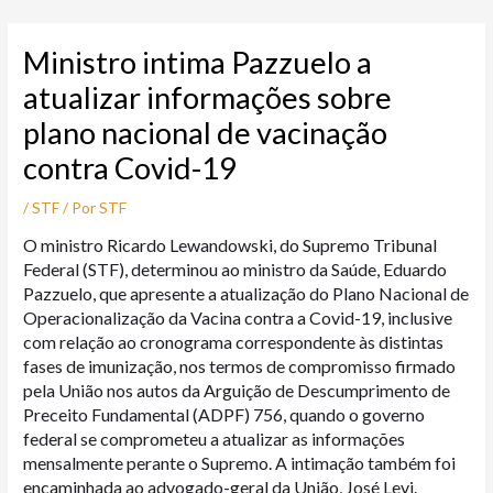
Ir
Post
para
navigation
Ministro intima Pazzuelo a
o
conteúdo
atualizar informações sobre
plano nacional de vacinação
contra Covid-19
/
STF
/ Por
STF
O ministro Ricardo Lewandowski, do Supremo Tribunal
Federal (STF), determinou ao ministro da Saúde, Eduardo
Pazzuelo, que apresente a atualização do Plano Nacional de
Operacionalização da Vacina contra a Covid-19, inclusive
com relação ao cronograma correspondente às distintas
fases de imunização, nos termos de compromisso firmado
pela União nos autos da Arguição de Descumprimento de
Preceito Fundamental (ADPF) 756, quando o governo
federal se comprometeu a atualizar as informações
mensalmente perante o Supremo. A intimação também foi
encaminhada ao advogado-geral da União, José Levi.