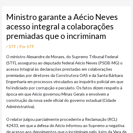
Ir
Post
para
navigation
Ministro garante a Aécio Neves
o
conteúdo
acesso integral a colaborações
premiadas que o incriminam
/
STF
/ Por
STF
O ministro Alexandre de Moraes, do Supremo Tribunal Federal
(STF), assegurou ao deputado federal Aécio Neves (PSDB-MG) o
acesso integral às declarações prestadas em colaborações
premiadas por diretores da Construtora OAS e da Santa Bárbara
Engenharia em processos vinculados ao inquérito policial em que
foi indiciado por corrupção e peculato. Os fatos dizem respeito à
época em que Aécio governou Minas Gerais e envolvem a
construção da nova sede oficial do governo estadual (Cidade
Administrativa).
O relator julgou parcialmente procedente a Reclamação (RCL)
42433, em que a defesa de Aécio informou ao Supremo a negativa
de acesso aos depoimentos que o incriminam pelo Juízo da Vara de