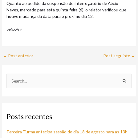
Quanto ao pedido da suspensão do interrogatório de Aécio
Neves, marcado para esta quinta-feira (6), o relator verificou que
houve mudança da data para o próximo dia 12.
VP/AS//CF
←
Post anterior
Post seguinte
→
P
e
s
q
Posts recentes
u
i
Terceira Turma antecipa sessão do dia 18 de agosto para as 13h
s