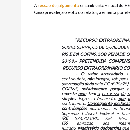
A
sessão de julgamento
em ambiente virtual do RE 
Caso prevaleça o voto do relator, a ementa por el
“
RECURSO EXTRAORDINÁ
SOBRE SERVIÇOS DE QUALQUER 
PIS E DA COFINS
,
SOB
PENA
DE
O
20/98)–
PRETENDIDA COMPENS
RECURSO
EXTRAORDINÁRIO
CO
–
O valor arrecadado
a
contribuinte,
não
integra
,
sob
pena
(
na
redação
dada
pela EC nº 20/98),
COFINS,
notadamente
porque
a
reveste
nem
tem
a
natureza
de
r
simples
ingresso financeiro
que
contribuinte.
Consequente
exclusã
contribuições
destinadas ao finan
Supremo Tribunal Federal –
fir
(
RE
574.706/PR, Rel. Mi
ISS
em
razão
dos
mesm
julgado.
Magistério
da
doutrina
que