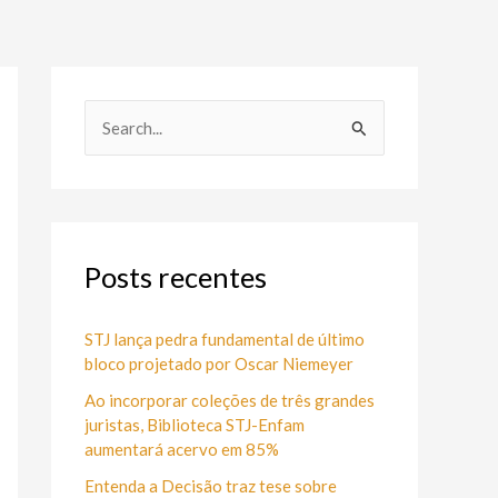
P
e
s
q
u
Posts recentes
i
s
STJ lança pedra fundamental de último
bloco projetado por Oscar Niemeyer
a
Ao incorporar coleções de três grandes
r
juristas, Biblioteca STJ-Enfam
p
aumentará acervo em 85%
o
Entenda a Decisão traz tese sobre