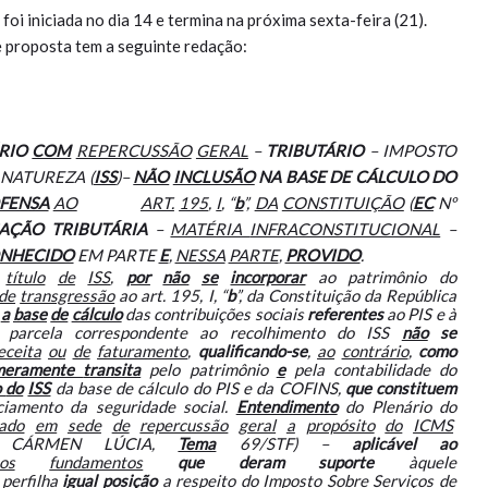
foi iniciada no dia 14 e termina na próxima sexta-feira (21).
e proposta tem a seguinte redação:
RIO
COM
REPERCUSSÃO
GERAL
–
TRIBUTÁRIO
– IMPOSTO
NATUREZA (
ISS
)–
NÃO
INCLUSÃO
NA BASE DE CÁLCULO DO
FENSA
AO
ART.
195
,
I
, “
b
”,
DA
CONSTITUIÇÃO
(
EC
Nº
AÇÃO TRIBUTÁRIA
–
MATÉRIA
INFRACONSTITUCIONAL
–
NHECIDO
EM PARTE
E
,
NESSA
PARTE
,
PROVIDO
.
título
de
ISS
,
por
não
se
incorporar
ao patrimônio do
de
transgressão
ao art. 195, I, “
b
”, da Constituição da República
a
base
de
cálculo
das contribuições sociais
referentes
ao PIS e à
 parcela correspondente ao recolhimento do ISS
não
se
eceita
ou
de
faturamento
,
qualificando-se
,
ao
contrário
,
como
meramente
transita
pelo patrimônio
e
pela contabilidade do
o
do
ISS
da base de cálculo do PIS e da COFINS,
que constituem
ciamento da seguridade social.
Entendimento
do Plenário do
mado
em
sede
de
repercussão
geral
a
propósito
do
ICMS
n. CÁRMEN LÚCIA,
Tema
69/STF) –
aplicável
ao
os
fundamentos
que deram suporte
àquele
perfilha
igual
posição
a respeito do Imposto Sobre Serviços de