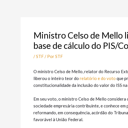
Ir
Post
para
navigation
o
conteúdo
Ministro Celso de Mello 
base de cálculo do PIS/Co
/
STF
/ Por
STF
O ministro Celso de Mello, relator do Recurso Ex
liberou o inteiro teor do
relatório e do voto
que pr
constitucionalidade da inclusão do valor do ISS na
Em seu voto, o ministro Celso de Mello considera 
sociedade empresária contribuinte, e conhece em p
reformando, em consequência, acórdão do Tribunal
favorável à União Federal.