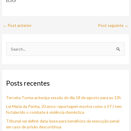
EC//CF
←
Post anterior
Post seguinte
→
P
e
s
q
Posts recentes
u
i
Terceira Turma antecipa sessão do dia 18 de agosto para as 13h
s
a
Lei Maria da Penha, 20 anos: reportagem mostra como o STJ tem
fortalecido o combate à violência doméstica
r
Tribunal vai definir data-base para benefícios da execução penal
p
em caso de prisão descontínua
o