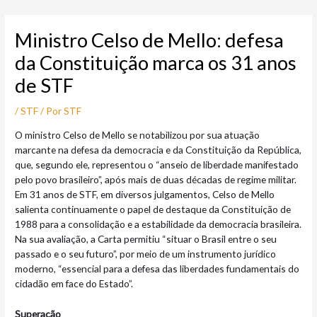
Ir
Post
para
navigation
Ministro Celso de Mello: defesa
o
conteúdo
da Constituição marca os 31 anos
de STF
/
STF
/ Por
STF
O ministro Celso de Mello se notabilizou por sua atuação
marcante na defesa da democracia e da Constituição da República,
que, segundo ele, representou o “anseio de liberdade manifestado
pelo povo brasileiro”, após mais de duas décadas de regime militar.
Em 31 anos de STF, em diversos julgamentos, Celso de Mello
salienta continuamente o papel de destaque da Constituição de
1988 para a consolidação e a estabilidade da democracia brasileira.
Na sua avaliação, a Carta permitiu “situar o Brasil entre o seu
passado e o seu futuro”, por meio de um instrumento jurídico
moderno, “essencial para a defesa das liberdades fundamentais do
cidadão em face do Estado”.
Superação