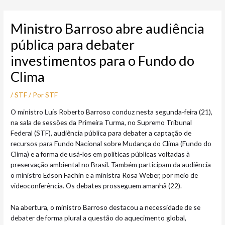
Ir
Post
para
navigation
Ministro Barroso abre audiência
o
conteúdo
pública para debater
investimentos para o Fundo do
Clima
/
STF
/ Por
STF
O ministro Luís Roberto Barroso conduz nesta segunda-feira (21),
na sala de sessões da Primeira Turma, no Supremo Tribunal
Federal (STF), audiência pública para debater a captação de
recursos para Fundo Nacional sobre Mudança do Clima (Fundo do
Clima) e a forma de usá-los em políticas públicas voltadas à
preservação ambiental no Brasil. Também participam da audiência
o ministro Edson Fachin e a ministra Rosa Weber, por meio de
videoconferência. Os debates prosseguem amanhã (22).
Na abertura, o ministro Barroso destacou a necessidade de se
debater de forma plural a questão do aquecimento global,