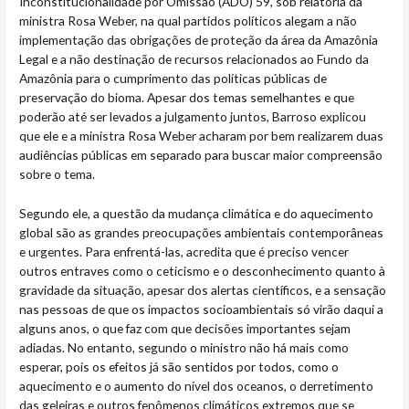
Inconstitucionalidade por Omissão (ADO) 59, sob relatoria da
ministra Rosa Weber, na qual partidos políticos alegam a não
implementação das obrigações de proteção da área da Amazônia
Legal e a não destinação de recursos relacionados ao Fundo da
Amazônia para o cumprimento das políticas públicas de
preservação do bioma. Apesar dos temas semelhantes e que
poderão até ser levados a julgamento juntos, Barroso explicou
que ele e a ministra Rosa Weber acharam por bem realizarem duas
audiências públicas em separado para buscar maior compreensão
sobre o tema.
Segundo ele, a questão da mudança climática e do aquecimento
global são as grandes preocupações ambientais contemporâneas
e urgentes. Para enfrentá-las, acredita que é preciso vencer
outros entraves como o ceticismo e o desconhecimento quanto à
gravidade da situação, apesar dos alertas científicos, e a sensação
nas pessoas de que os impactos socioambientais só virão daqui a
alguns anos, o que faz com que decisões importantes sejam
adiadas. No entanto, segundo o ministro não há mais como
esperar, pois os efeitos já são sentidos por todos, como o
aquecimento e o aumento do nível dos oceanos, o derretimento
das geleiras e outros fenômenos climáticos extremos que se