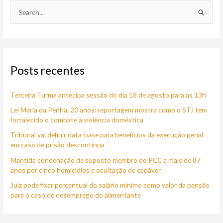
P
e
s
q
Posts recentes
u
i
Terceira Turma antecipa sessão do dia 18 de agosto para as 13h
s
a
Lei Maria da Penha, 20 anos: reportagem mostra como o STJ tem
fortalecido o combate à violência doméstica
r
Tribunal vai definir data-base para benefícios da execução penal
p
em caso de prisão descontínua
o
Mantida condenação de suposto membro do PCC a mais de 87
r
anos por cinco homicídios e ocultação de cadáver
:
Juiz pode fixar percentual do salário mínimo como valor da pensão
para o caso de desemprego do alimentante