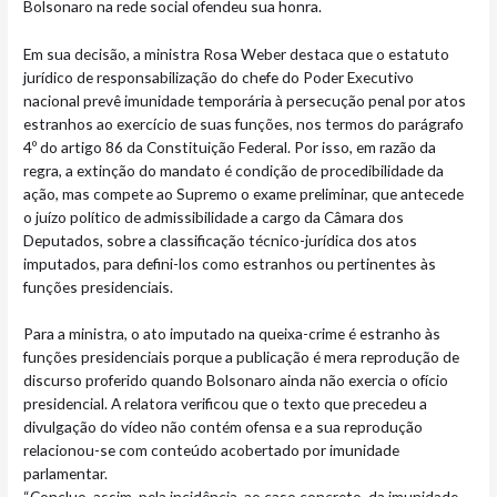
Bolsonaro na rede social ofendeu sua honra.
Em sua decisão, a ministra Rosa Weber destaca que o estatuto
jurídico de responsabilização do chefe do Poder Executivo
nacional prevê imunidade temporária à persecução penal por atos
estranhos ao exercício de suas funções, nos termos do parágrafo
4º do artigo 86 da Constituição Federal. Por isso, em razão da
regra, a extinção do mandato é condição de procedibilidade da
ação, mas compete ao Supremo o exame preliminar, que antecede
o juízo político de admissibilidade a cargo da Câmara dos
Deputados, sobre a classificação técnico-jurídica dos atos
imputados, para defini-los como estranhos ou pertinentes às
funções presidenciais.
Para a ministra, o ato imputado na queixa-crime é estranho às
funções presidenciais porque a publicação é mera reprodução de
discurso proferido quando Bolsonaro ainda não exercia o ofício
presidencial. A relatora verificou que o texto que precedeu a
divulgação do vídeo não contém ofensa e a sua reprodução
relacionou-se com conteúdo acobertado por imunidade
parlamentar.
“Concluo, assim, pela incidência, ao caso concreto, da imunidade