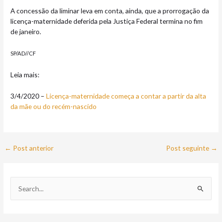
A concessão da liminar leva em conta, ainda, que a prorrogação da
licença-maternidade deferida pela Justiça Federal termina no fim
de janeiro.
SP/AD//CF
Leia mais:
3/4/2020 –
Licença-maternidade começa a contar a partir da alta
da mãe ou do recém-nascido
←
Post anterior
Post seguinte
→
P
e
s