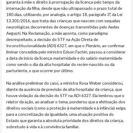
garanta à mãe o direito à prorrogação da licença pelo tempo da
internação da filha, desde que não ultrapassado o prazo total de
180 dias, utilizando, por analogia, o artigo 18, parágrafo 3º, da Lei
13.301/2016, que trata das crianças que nascem com sequelas
neurológicas decorrentes de doenças transmitidas pelo Aedes
Aegypti. Na Reclamação, a mãe aponta, como paradigma
desrespeitado, a decisão do STF na Ação Direta de
Inconstitucionalidade (ADI) 6327, em que o Plenário, ao confirmar
liminar concedida pelo ministro Edson Fachin, passou a considerar
a data de início da licença-maternidade e do salário-maternidade
como sendo o dia da alta hospitalar do recém-nascido ou da
parturiente, o que ocorrer por último.
Na análise preliminar do caso, a ministra Rosa Weber considerou,
diante da ausência de previsão de alta hospitalar da criança, que
houve violação da decisão do STF na ADI 6327. Ela lembrou que o
relator da ação, ao analisar o tema, ponderou que a efetivação dos
direitos sociais (como a proteção à maternidade e à infância) exige,
para a concretização da igualdade, uma atuação positiva do
Estado que garanta a absoluta prioridade dos direitos da criança,
sobretudo à vida e à convivência familiar.