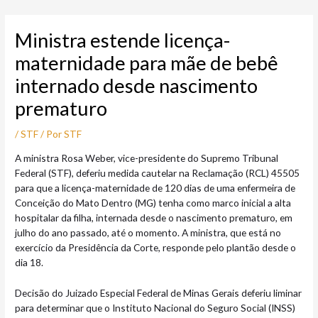
Ir
Post
para
navigation
Ministra estende licença-
o
conteúdo
maternidade para mãe de bebê
internado desde nascimento
prematuro
/
STF
/ Por
STF
A ministra Rosa Weber, vice-presidente do Supremo Tribunal
Federal (STF), deferiu medida cautelar na Reclamação (RCL) 45505
para que a licença-maternidade de 120 dias de uma enfermeira de
Conceição do Mato Dentro (MG) tenha como marco inicial a alta
hospitalar da filha, internada desde o nascimento prematuro, em
julho do ano passado, até o momento. A ministra, que está no
exercício da Presidência da Corte, responde pelo plantão desde o
dia 18.
Decisão do Juizado Especial Federal de Minas Gerais deferiu liminar
para determinar que o Instituto Nacional do Seguro Social (INSS)