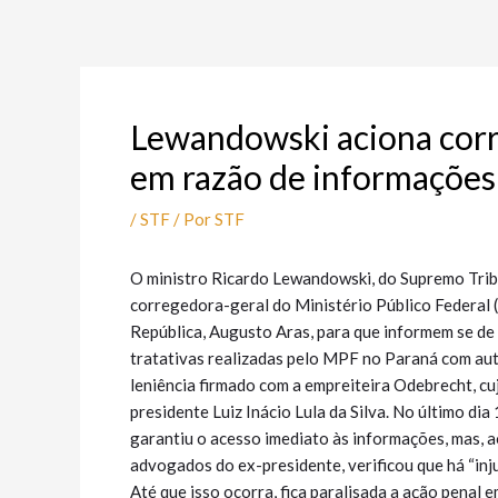
Ir
Post
para
navigation
o
conteúdo
Lewandowski aciona cor
em razão de informações 
/
STF
/ Por
STF
O ministro Ricardo Lewandowski, do Supremo Tribu
corregedora-geral do Ministério Público Federal 
República, Augusto Aras, para que informem se de 
tratativas realizadas pelo MPF no Paraná com aut
leniência firmado com a empreiteira Odebrecht, cuj
presidente Luiz Inácio Lula da Silva. No último d
garantiu o acesso imediato às informações, mas, 
advogados do ex-presidente, verificou que há “inj
Até que isso ocorra, fica paralisada a ação penal