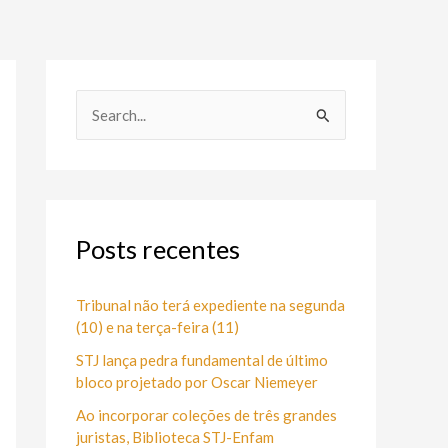
P
e
s
q
u
Posts recentes
i
s
Tribunal não terá expediente na segunda
(10) e na terça-feira (11)
a
STJ lança pedra fundamental de último
r
bloco projetado por Oscar Niemeyer
p
Ao incorporar coleções de três grandes
o
juristas, Biblioteca STJ-Enfam