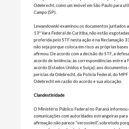
Odebrecht, como um imóvel em São Paulo para uti
Campo (SP).
Lewandowski examinou os documentos juntados aos 
13ª Vara Federal de Curitiba, não estão esgotada
proferida pelo STF nesta ação e na Reclamação 33
não seja porque coloca em risco as próprias bases
afirmou. De acordo com a decisão do STF, a defes
acordo de leniência; às correspondências entre a 
acordo (Estados Unidos e Suíça); aos documentos
perícias da Odebrecht, da Polícia Federal, do MPF 
Odebrecht em razão do acordo e sua alocação.
Clandestinidade
O Ministério Público Federal no Paraná informou
comunicações com autoridades estrangeiras para t
afirmação não parece “verossímil”, sobretudo por