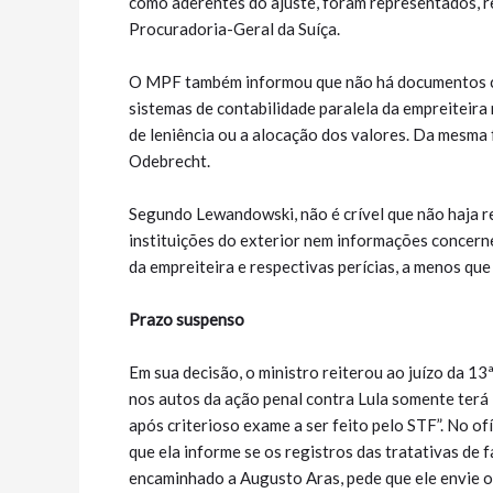
como aderentes do ajuste, foram representados, r
Procuradoria-Geral da Suíça.
O MPF também informou que não há documentos co
sistemas de contabilidade paralela da empreiteir
de leniência ou a alocação dos valores. Da mesma 
Odebrecht.
Segundo Lewandowski, não é crível que não haja r
instituições do exterior nem informações concer
da empreiteira e respectivas perícias, a menos qu
Prazo suspenso
Em sua decisão, o ministro reiterou ao juízo da 13
nos autos da ação penal contra Lula somente terá 
após criterioso exame a ser feito pelo STF”. No o
que ela informe se os registros das tratativas de 
encaminhado a Augusto Aras, pede que ele envie o