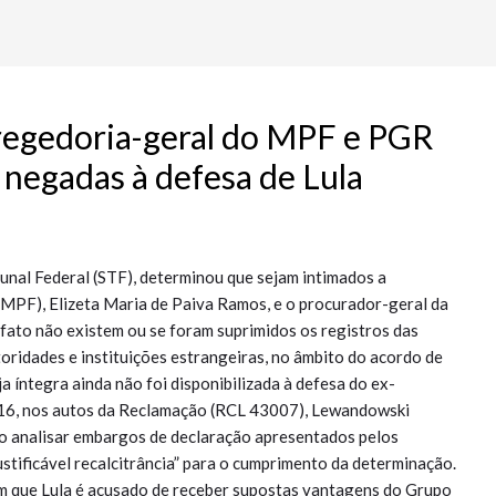
regedoria-geral do MPF e PGR
negadas à defesa de Lula
nal Federal (STF), determinou que sejam intimados a
(MPF), Elizeta Maria de Paiva Ramos, e o procurador-geral da
fato não existem ou se foram suprimidos os registros das
oridades e instituições estrangeiras, no âmbito do acordo de
a íntegra ainda não foi disponibilizada à defesa do ex-
ia 16, nos autos da Reclamação (RCL 43007), Lewandowski
ao analisar embargos de declaração apresentados pelos
ustificável recalcitrância” para o cumprimento da determinação.
 em que Lula é acusado de receber supostas vantagens do Grupo