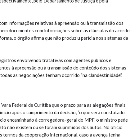
espectivamente, pelo Departamento de Justiça e pela
m informações relativas à apreensão ou à transmissão dos
a nem documentos com informações sobre as cláusulas do acordo
forma, o órgão afirma que não produziu perícia nos sistemas da
egistros envolvendo tratativas com agentes públicos e
nentes à apreensão ou à transmissão do conteúdo dos sistemas
e todas as negociações tenham ocorrido “na clandestinidade”.
ª Vara Federal de Curitiba que o prazo para as alegações finais
início após o cumprimento da decisão, “o que será constatado
fício encaminhado à corregedora-geral do MPF, o ministro pede
fato não existem ou se foram suprimidos dos autos. No ofício
s termos da cooperação internacional, caso a avença tenha