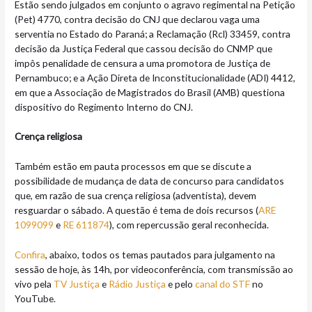
Estão sendo julgados em conjunto o agravo regimental na Petição
(Pet) 4770, contra decisão do CNJ que declarou vaga uma
serventia no Estado do Paraná; a Reclamação (Rcl) 33459, contra
decisão da Justiça Federal que cassou decisão do CNMP que
impôs penalidade de censura a uma promotora de Justiça de
Pernambuco; e a Ação Direta de Inconstitucionalidade (ADI) 4412,
em que a Associação de Magistrados do Brasil (AMB) questiona
dispositivo do Regimento Interno do CNJ.
Crença religiosa
Também estão em pauta processos em que se discute a
possibilidade de mudança de data de concurso para candidatos
que, em razão de sua crença religiosa (adventista), devem
resguardar o sábado. A questão é tema de dois recursos (
ARE
1099099
e
RE 611874
), com repercussão geral reconhecida.
Confira
, abaixo, todos os temas pautados para julgamento na
sessão de hoje, às 14h, por videoconferência, com transmissão ao
vivo pela
TV Justiça
e
Rádio Justiça
e pelo
canal do STF
no
YouTube.