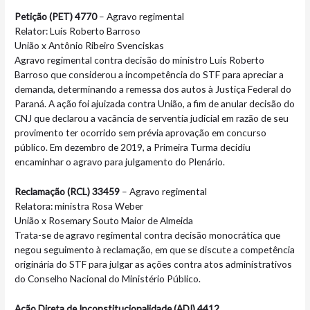
Petição (PET) 4770
– Agravo regimental
Relator: Luís Roberto Barroso
União x Antônio Ribeiro Svenciskas
Agravo regimental contra decisão do ministro Luís Roberto
Barroso que considerou a incompetência do STF para apreciar a
demanda, determinando a remessa dos autos à Justiça Federal do
Paraná. A ação foi ajuizada contra União, a fim de anular decisão do
CNJ que declarou a vacância de serventia judicial em razão de seu
provimento ter ocorrido sem prévia aprovação em concurso
público. Em dezembro de 2019, a Primeira Turma decidiu
encaminhar o agravo para julgamento do Plenário.
Reclamação (RCL) 33459
– Agravo regimental
Relatora: ministra Rosa Weber
União x Rosemary Souto Maior de Almeida
Trata-se de agravo regimental contra decisão monocrática que
negou seguimento à reclamação, em que se discute a competência
originária do STF para julgar as ações contra atos administrativos
do Conselho Nacional do Ministério Público.
Ação Direta de Inconstitucionalidade (ADI) 4412