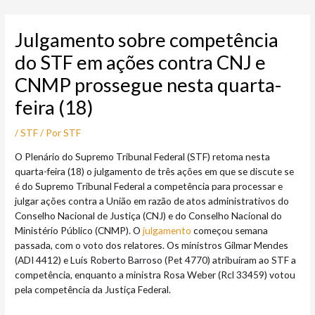
Ir
Post
para
navigation
Julgamento sobre competência
o
conteúdo
do STF em ações contra CNJ e
CNMP prossegue nesta quarta-
feira (18)
/
STF
/ Por
STF
O Plenário do Supremo Tribunal Federal (STF) retoma nesta
quarta-feira (18) o julgamento de três ações em que se discute se
é do Supremo Tribunal Federal a competência para processar e
julgar ações contra a União em razão de atos administrativos do
Conselho Nacional de Justiça (CNJ) e do Conselho Nacional do
Ministério Público (CNMP). O
julgamento
começou semana
passada, com o voto dos relatores. Os ministros Gilmar Mendes
(ADI 4412) e Luís Roberto Barroso (Pet 4770) atribuíram ao STF a
competência, enquanto a ministra Rosa Weber (Rcl 33459) votou
pela competência da Justiça Federal.