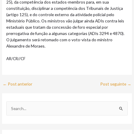
25), da competência dos estados-membros para, em sua
constituição, disciplinar a competência dos Tribunais de Justiça
(artigo 125), e do controle externo da atividade policial pelo
Ministério Público. Os ministros vão julgar ainda ADIs contra leis
estaduais que tratam da concessão de foro especial por
prerrogativa de função a algumas categorias (ADIs 3294 e 4870).
O julgamento será retomado com o voto-vista do ministro
Alexandre de Moraes.
AR/CR//CF
←
Post anterior
Post seguinte
→
P
e
s
q