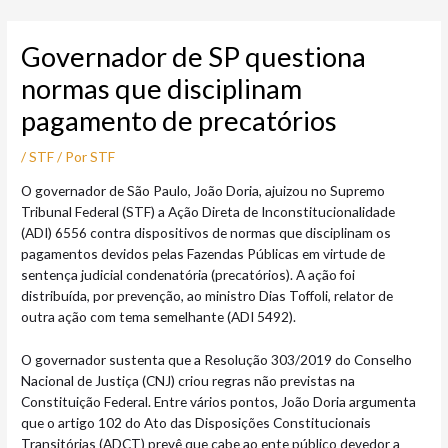
Ir
Post
para
navigation
Governador de SP questiona
o
conteúdo
normas que disciplinam
pagamento de precatórios
/
STF
/ Por
STF
O governador de São Paulo, João Doria, ajuizou no Supremo
Tribunal Federal (STF) a Ação Direta de Inconstitucionalidade
(ADI) 6556 contra dispositivos de normas que disciplinam os
pagamentos devidos pelas Fazendas Públicas em virtude de
sentença judicial condenatória (precatórios). A ação foi
distribuída, por prevenção, ao ministro Dias Toffoli, relator de
outra ação com tema semelhante (ADI 5492).
O governador sustenta que a Resolução 303/2019 do Conselho
Nacional de Justiça (CNJ) criou regras não previstas na
Constituição Federal. Entre vários pontos, João Doria argumenta
que o artigo 102 do Ato das Disposições Constitucionais
Transitórias (ADCT) prevê que cabe ao ente público devedor a