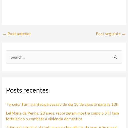
←
Post anterior
Post seguinte
→
P
e
s
q
Posts recentes
u
i
Terceira Turma antecipa sessão do dia 18 de agosto para as 13h
s
a
Lei Maria da Penha, 20 anos: reportagem mostra como o STJ tem
fortalecido o combate à violência doméstica
r
Tribunal vai definir data-base para benefícios da execução penal
p