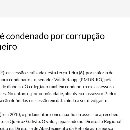
 é condenado por corrupção
heiro
, em sessão realizada nesta terça-feira (6), por maioria de
5 para condenar o ex-senador Valdir Raupp (PMDB-RO) pela
m de dinheiro. O colegiado também condenou a ex-assessora
mes. No entanto, por unanimidade, absolveu o assessor Pedro
erão definidas em sessão em data ainda a ser divulgada.
, em 2010, o parlamentar, com o auxílio da assessora, recebeu
trutora Queiroz Galvão. O valor, repassado ao Diretório Regional
ido na Diretoria de Abastecimento da Petrobras, na época