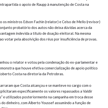
ntrapartida o apoio de Raupp à manutenção de Costa na
os ministros Edson Fachin (relator) e Celso de Mello (revisor)
onjunto probatório dos autos não deixa dúvidas acerca da
 vantagem indevida a título de doação eleitoral. Na mesma
o votar pela absolvição dos réus por insuficiência de provas.
anhou o relator e votou pela condenação do ex-parlamentar e
demonstra que houve efetiva comercialização de apoio político
oberto Costa na diretoria da Petrobras.
narraram que Costa alcançou e se manteve no cargo com o
licitaram especificamente os valores repassados a Valdir
as” e utilizados posteriormente na campanha em troca desse
s do dinheiro, com Alberto Youssef assumindo a função de