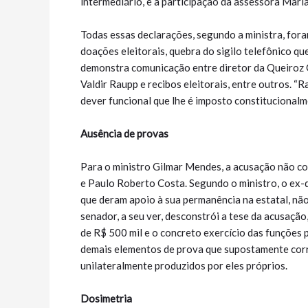
intermediário, e a participação da assessora Mari
Todas essas declarações, segundo a ministra, for
doações eleitorais, quebra do sigilo telefônico qu
demonstra comunicação entre diretor da Queiroz
Valdir Raupp e recibos eleitorais, entre outros. “R
dever funcional que lhe é imposto constitucionalme
Ausência de provas
Para o ministro Gilmar Mendes, a acusação não c
e Paulo Roberto Costa. Segundo o ministro, o ex-
que deram apoio à sua permanência na estatal, nã
senador, a seu ver, desconstrói a tese da acusação
de R$ 500 mil e o concreto exercício das funções p
demais elementos de prova que supostamente cor
unilateralmente produzidos por eles próprios.
Dosimetria