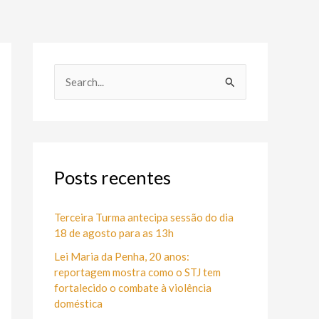
P
e
s
q
u
Posts recentes
i
s
Terceira Turma antecipa sessão do dia
18 de agosto para as 13h
a
Lei Maria da Penha, 20 anos:
r
reportagem mostra como o STJ tem
p
fortalecido o combate à violência
o
doméstica