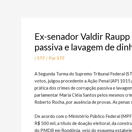
Ir
Post
para
navigation
o
conteúdo
Ex-senador Valdir Raupp
passiva e lavagem de din
/
STF
/ Por
STF
A Segunda Turma do Supremo Tribunal Federal (STF)
votos, julgou procedente a Ação Penal (AP) 101
prática dos crimes de corrupção passiva e lavage
parlamentar Maria Cléia Santos pelos mesmos cri
Roberto Rocha, por ausência de provas. As penas s
De acordo com o Ministério Público Federal (MPF)
R$ 500 mil, a título de doação eleitoral, da cons
do PMDB em Rondônia, veio do esquema estabelec