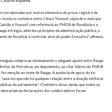
a Cléia no esquema.
am corroboradas por outros elementos de prova: registro de
e revela os contatos entre Cléia e Youssef, cópia de e-mail que
 Galvão e Youssef com referência ao PMDB de Rondônia e a
aupp infringiu, além dos princípios da administração pública, o
nte de fiscalizar e controlar atos do poder Executivo”, afirmou.
onseguiu comprovar minimamente o alegado ajuste entre Raupp
diretor da Petrobras, em depoimento, ao citar líderes do PMDB
o fez menção ao nome de Raupp. A ausência de apoio do ex-
, “uma vez que não há qualquer relação entre a doação eleitoral
úblicas do parlamentar”. O ministro disse, ainda, que todos os
roborariam as declarações dos colaboradores foram