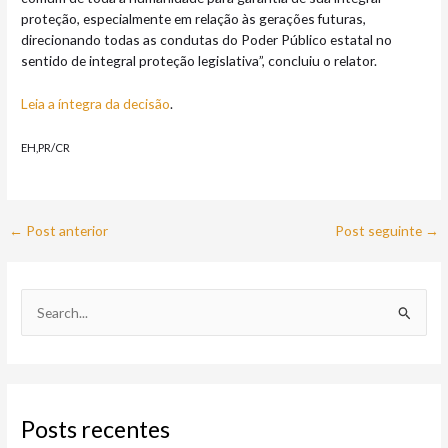
proteção, especialmente em relação às gerações futuras,
direcionando todas as condutas do Poder Público estatal no
sentido de integral proteção legislativa”, concluiu o relator.
Leia a íntegra da decisão
.
EH,PR/CR
←
Post anterior
Post seguinte
→
P
e
s
q
Posts recentes
u