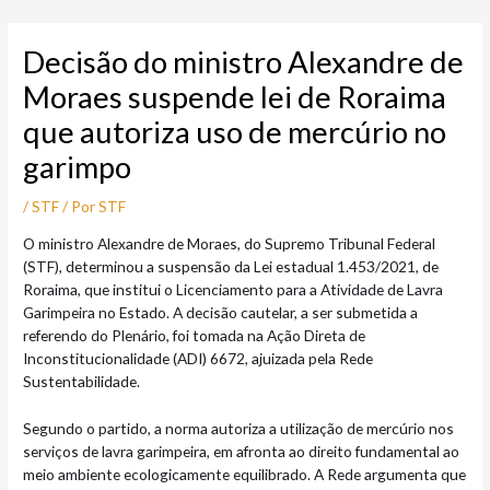
Ir
Post
para
navigation
Decisão do ministro Alexandre de
o
conteúdo
Moraes suspende lei de Roraima
que autoriza uso de mercúrio no
garimpo
/
STF
/ Por
STF
O ministro Alexandre de Moraes, do Supremo Tribunal Federal
(STF), determinou a suspensão da Lei estadual 1.453/2021, de
Roraima, que institui o Licenciamento para a Atividade de Lavra
Garimpeira no Estado. A decisão cautelar, a ser submetida a
referendo do Plenário, foi tomada na Ação Direta de
Inconstitucionalidade (ADI) 6672, ajuizada pela Rede
Sustentabilidade.
Segundo o partido, a norma autoriza a utilização de mercúrio nos
serviços de lavra garimpeira, em afronta ao direito fundamental ao
meio ambiente ecologicamente equilibrado. A Rede argumenta que