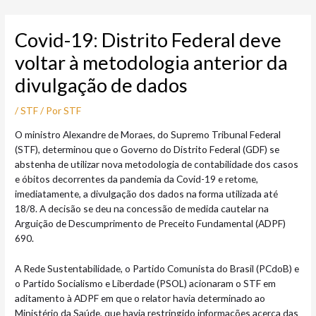
Ir
Post
para
navigation
Covid-19: Distrito Federal deve
o
conteúdo
voltar à metodologia anterior da
divulgação de dados
/
STF
/ Por
STF
O ministro Alexandre de Moraes, do Supremo Tribunal Federal
(STF), determinou que o Governo do Distrito Federal (GDF) se
abstenha de utilizar nova metodologia de contabilidade dos casos
e óbitos decorrentes da pandemia da Covid-19 e retome,
imediatamente, a divulgação dos dados na forma utilizada até
18/8. A decisão se deu na concessão de medida cautelar na
Arguição de Descumprimento de Preceito Fundamental (ADPF)
690.
A Rede Sustentabilidade, o Partido Comunista do Brasil (PCdoB) e
o Partido Socialismo e Liberdade (PSOL) acionaram o STF em
aditamento à ADPF em que o relator havia determinado ao
Ministério da Saúde, que havia restringido informações acerca das