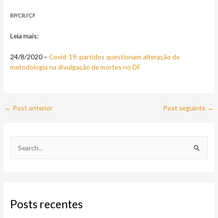
RP/CR//CF
Leia mais:
24/8/2020 –
Covid-19: partidos questionam alteração de
metodologia na divulgação de mortes no DF
←
Post anterior
Post seguinte
→
P
e
s
q
Posts recentes
u
i