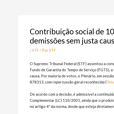
Ir
Post
para
navigation
o
conteúdo
Contribuição social de 
demissões sem justa caus
/
STF
/ Por
STF
O Supremo Tribunal Federal (STF) assentou a cons
Fundo de Garantia do Tempo de Serviço (FGTS), a
causa. Por maioria de votos, o Plenário, em sessã
878313, com repercussão geral reconhecida (
Tem
De acordo com a decisão, é admissível a continuida
Complementar (LC) 110/2001, ainda que o produto 
no artigo 4º da norma, desde que esteja diretame