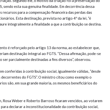
riação. Segundo ele, o motivo da criação foi a preservação do
S, sendo esta sua genuína finalidade. Em decorrência dessa
dos recursos para a compensação financeira das perdas das
nários. Esta destinação, prevista no artigo 4º da lei, “é
aure integralmente a finalidade a que a contribuição se destina.
nto é reforçado pelo artigo 13 da norma, ao estabelecer que,
teriam destinação integral ao FGTS. “Dessa afirmação, pode-se
ão ser parcialmente destinadas a fins diversos”, observou.
m conferidas à contribuição social, igualmente válidas, “desde
s decorrentes do FGTS”. O ministro citou como exemplo o
ios são, em sua grande maioria, os mesmos beneficiários do
in, Rosa Weber e Roberto Barroso ficaram vencidos, ao votarem
para declarar a inconstitucionalidade da contribuição social,