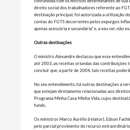
confundida com os motivos determinantes de sua c
direito social dos trabalhadores referente ao FGT
destinação principal, foi autorizada a utilização 
contas do FGTS decorrentes pelos expurgos inflacio
apenas acessória e secundária” e, a seu ver, não ex
Outras destinações
O ministro Alexandre destacou que esse entendime
até 2003, as receitas oriundas das contribuições 
concluir que, a partir de 2004, tais receitas poder
No seu entendimento, há outras destinações a sere
que estejam diretamente relacionadas aos direito
Programa Minha Casa Minha Vida, cujos destinatár
fundo.
Os ministros Marco Aurélio (relator), Edson Fach
pelo parcial provimento do recurso extraordinário 