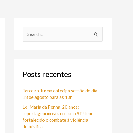
P
e
s
q
u
Posts recentes
i
s
Terceira Turma antecipa sessão do dia
18 de agosto para as 13h
a
Lei Maria da Penha, 20 anos:
r
reportagem mostra como o STJ tem
p
fortalecido o combate à violência
o
doméstica