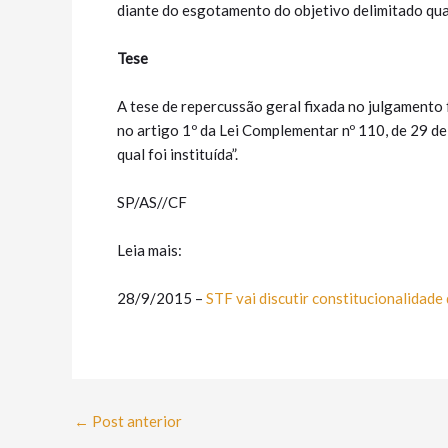
diante do esgotamento do objetivo delimitado qua
Tese
A tese de repercussão geral fixada no julgamento f
no artigo 1º da Lei Complementar nº 110, de 29 de
qual foi instituída”.
SP/AS//CF
Leia mais:
28/9/2015 –
STF vai discutir constitucionalidade
←
Post anterior