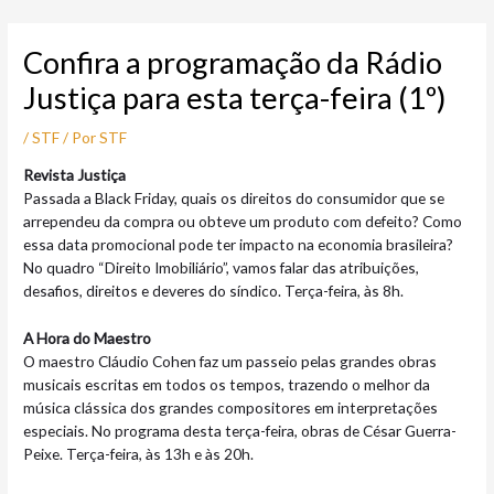
Ir
Post
para
navigation
Confira a programação da Rádio
o
conteúdo
Justiça para esta terça-feira (1º)
/
STF
/ Por
STF
Revista Justiça
Passada a Black Friday, quais os direitos do consumidor que se
arrependeu da compra ou obteve um produto com defeito? Como
essa data promocional pode ter impacto na economia brasileira?
No quadro “Direito Imobiliário”, vamos falar das atribuições,
desafios, direitos e deveres do síndico. Terça-feira, às 8h.
A Hora do Maestro
O maestro Cláudio Cohen faz um passeio pelas grandes obras
musicais escritas em todos os tempos, trazendo o melhor da
música clássica dos grandes compositores em interpretações
especiais. No programa desta terça-feira, obras de César Guerra-
Peixe. Terça-feira, às 13h e às 20h.