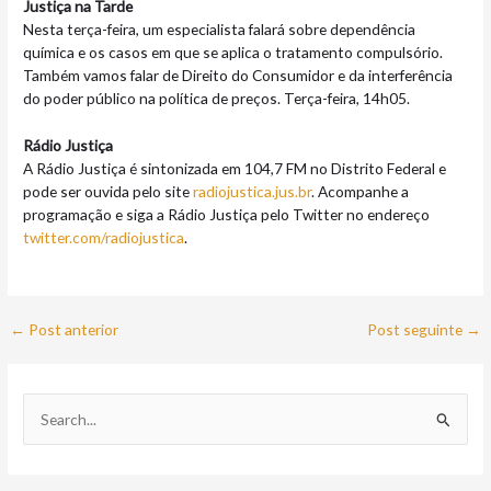
Justiça na Tarde
Nesta terça-feira, um especialista falará sobre dependência
química e os casos em que se aplica o tratamento compulsório.
Também vamos falar de Direito do Consumidor e da interferência
do poder público na política de preços. Terça-feira, 14h05.
Rádio Justiça
A Rádio Justiça é sintonizada em 104,7 FM no Distrito Federal e
pode ser ouvida pelo site
radiojustica.jus.br
. Acompanhe a
programação e siga a Rádio Justiça pelo Twitter no endereço
twitter.com/radiojustica
.
←
Post anterior
Post seguinte
→
P
e
s