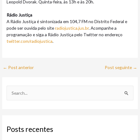
Leopold Dvorak. Quinta-feira, às 13h e às 20h.
Rádio Justiça
A Rádio Justiça é sintonizada em 104,7 FM no Distrito Federal e
pode ser ouvida pelo site
radiojustica.jus.br
. Acompanhe a
programação e siga a Rádio Justiça pelo Twitter no endereço
twitter.com/radiojustica
.
←
Post anterior
Post seguinte
→
P
e
s
q
Posts recentes
u
i