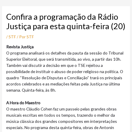
Ir
Post
para
navigation
Confira a programação da Rádio
o
conteúdo
Justiça para esta quinta-feira (20)
/
STF
/ Por
STF
Revista Justiça
O programa analisará os detalhes da pauta da sessão do Tribunal
Superior Eleitoral, que será transmitida, ao vivo, a partir das 10h.
Também vai discutir a decisão em que o TSE rejeitou a
possibilidade de instituir o abuso de poder religioso na política. O
quadro “Resolução de Disputas e Conciliação” trará os principais
acordos celebrados e as mediações feitas pela Justiça na última
semana. Quinta-feira, às 8h.
A Hora do Maestro
O maestro Cláudio Cohen faz um passeio pelas grandes obras
musicais escritas em todos os tempos, trazendo o melhor da
música clássica dos grandes compositores em interpretações
especiais. No programa desta quinta-feira, obras de Antonín