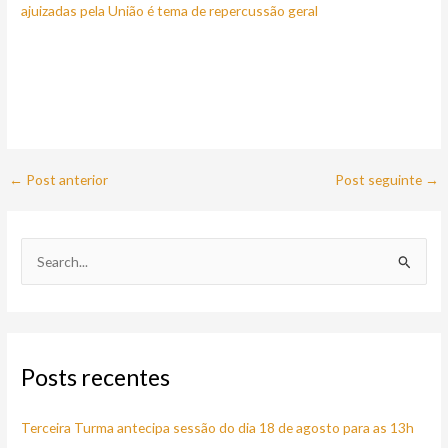
ajuizadas pela União é tema de repercussão geral
←
Post anterior
Post seguinte
→
P
e
s
q
Posts recentes
u
i
Terceira Turma antecipa sessão do dia 18 de agosto para as 13h
s