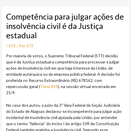
Ir
Post
para
navigation
Competência para julgar ações de
o
conteúdo
insolvência civil é da Justiça
estadual
/
STF
/ Por
STF
Por maioria de votos, o Supremo Tribunal Federal (STF) decidiu
que é da Justiça estadual a competência para processar e julgar
ações de insolvência civil em que haja interesse da União, de
entidade autárquica ou de empresa pública federal. A decisão foi
proferida no Recurso Extraordinário (RE) 678162, com
repercussão geral (
Tema 859
), na sessão virtual encerrada em
21/9.
No caso dos autos, o juízo da 3ª Vara Federal da Seção Judiciária
do Estado de Alagoas declarou-se incompetente para julgar ação
incidental de insolvência civil ajuizada pela União, por entender
que o termo “falência” do inciso I do artigo 109 da Constituição
Federal também engloba a insolvência civil. Segundo esse