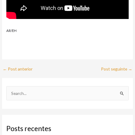
AR/EH
←
Post anterior
Post seguinte
→
P
e
s
q
Posts recentes
u