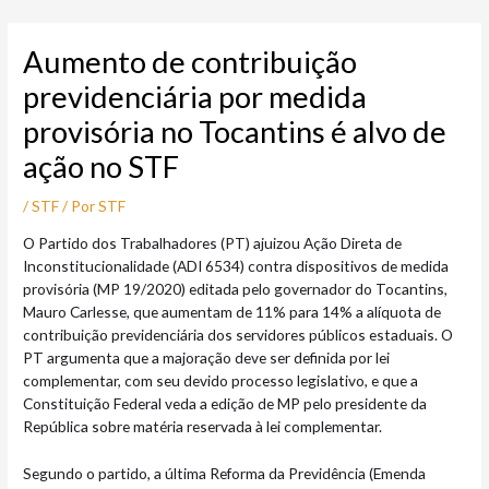
Ir
Post
para
navigation
Aumento de contribuição
o
conteúdo
previdenciária por medida
provisória no Tocantins é alvo de
ação no STF
/
STF
/ Por
STF
O Partido dos Trabalhadores (PT) ajuizou Ação Direta de
Inconstitucionalidade (ADI 6534) contra dispositivos de medida
provisória (MP 19/2020) editada pelo governador do Tocantins,
Mauro Carlesse, que aumentam de 11% para 14% a alíquota de
contribuição previdenciária dos servidores públicos estaduais. O
PT argumenta que a majoração deve ser definida por lei
complementar, com seu devido processo legislativo, e que a
Constituição Federal veda a edição de MP pelo presidente da
República sobre matéria reservada à lei complementar.
Segundo o partido, a última Reforma da Previdência (Emenda