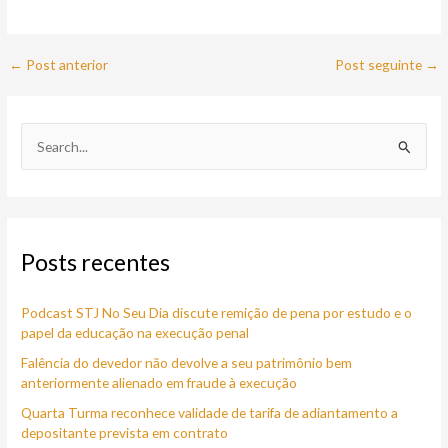
←
Post anterior
Post seguinte
→
P
e
s
q
Posts recentes
u
i
Podcast STJ No Seu Dia discute remição de pena por estudo e o
s
papel da educação na execução penal
a
Falência do devedor não devolve a seu patrimônio bem
r
anteriormente alienado em fraude à execução
p
Quarta Turma reconhece validade de tarifa de adiantamento a
o
depositante prevista em contrato
r